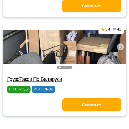
Связаться
3.4
41
ГрузоТакси По Беларуси
ПО ГОРОДУ
МЕЖГОРОД
Связаться