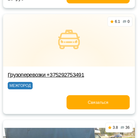
6.1
0
Грузоперевозки +375292753491
МЕЖГОРОД
Связаться
3.8
36