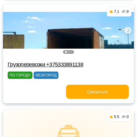
7.1
9
Грузоперевозки +375333891138
ПО ГОРОДУ
МЕЖГОРОД
Связаться
5.5
0