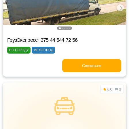
ГрузЭкспресс+375 44 544 72 56
ПО ГОРОДУ
МЕЖГОРОД
Связаться
6.6
2