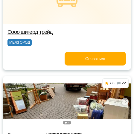
Сооо шигерд трейд
МЕЖГОРОД
Связаться
7.8
22