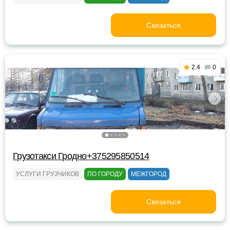
Связаться
2.4
0
Грузотакси Гродно+375295850514
УСЛУГИ ГРУЗЧИКОВ
ПО ГОРОДУ
МЕЖГОРОД
Связаться