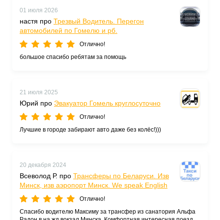
поездка всегда проходила спокойно. Спасибо
01 июля 2026
настя про
Трезвый Водитель. Перегон
автомобилей по Гомелю и рб.
Отлично!
большое спасибо ребятам за помощь
21 июля 2025
Юрий про
Эвакуатор Гомель круглосуточно
Отлично!
Лучшие в городе забирают авто даже без колёс!)))
20 декабря 2024
Всеволод Р. про
Трансферы по Беларуси. Изв
Минск, изв аэропорт Минск. We speak English
Отлично!
Спасибо водителю Максиму за трансфер из санатория Альфа
Радон в на жд вокзал Минска. Комфортная интересная поездка,