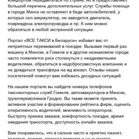
комфортом передвигаться по стране, но и предоставляют
большой перечень дополнительных услуг. Службы помощи
в городе Минск не оставляют в беде автолюбителей, у
которых сел аккумулятор, не заводится двигатель,
повреждена электропроводка и пр. К ним можно
обратиться в любой экстренной ситуации.
Портал «ВСЕ ТАКСИ в Беларуси» избавит вас от
неприятных переживаний в поездке. Вызывая первый раз
машину в Минске, в Гомеле и в другом незнакомом городе
часто появляется риск столкнуться с неадекватными
водителями, обратиться в недобросовестную компанию и
не дождаться трансфера на жд вокзал. Отзывы наших
посетителей помогут вам избежать досадных ситуаций.
На нашем портале вы найдете номера телефонов
таксомоторных служб Гомеля, автоэвакуаторов в Минске,
грузоперевозчиков Гродно. Вы также можете принять
активное участие в формировании рейтинга фирм, оценить
оперативность водителей, вежливость операторов,
быстроту приема заказов, комфортность поездки, время
ожидания транспорта, доступность онлайн заказов.
Вам понравилось, что в салоне чисто и приятно пахнет,
водитель вежлив, приехал вовремя и не пытается