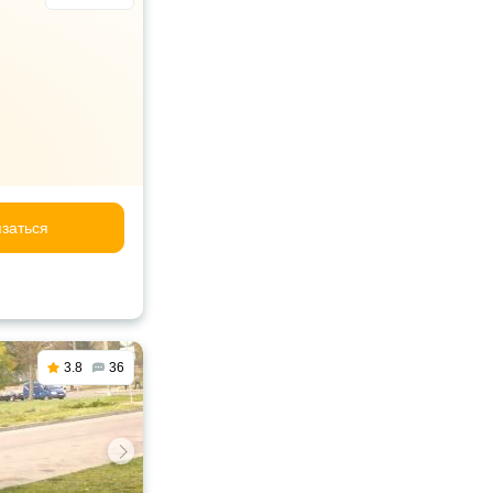
заться
3.8
36