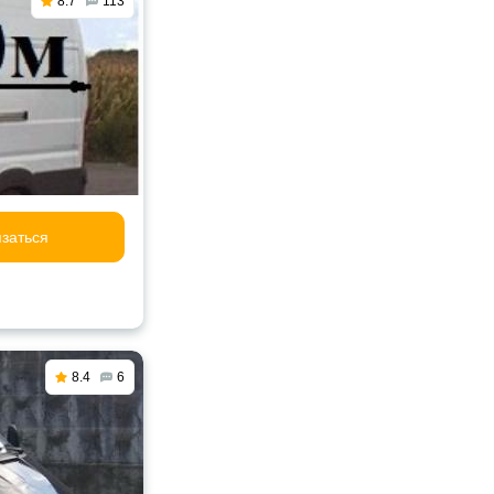
8.7
113
заться
8.4
6