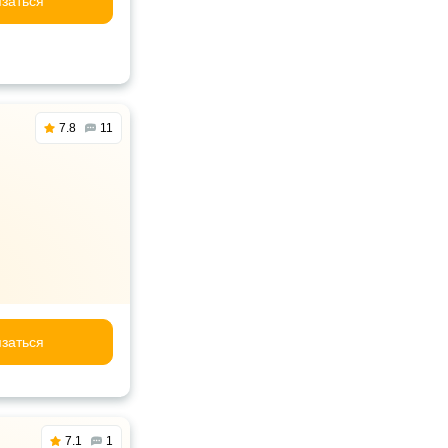
заться
7.8
11
заться
7.1
1