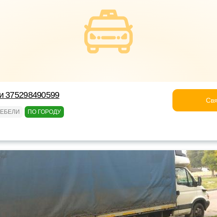
и 375298490599
Свя
МЕБЕЛИ
ПО ГОРОДУ