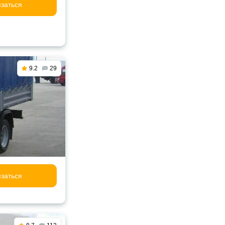
заться
9.2
29
заться