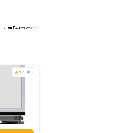
а
🚛 Вывоз старой мебели в Гродно
9.3
2