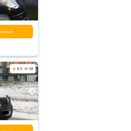
заться
8.3
18