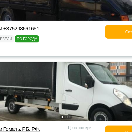
ки +375298661651
Свя
МЕБЕЛИ
ПО ГОРОДУ
Цена посадки
и Гомель, РБ, РФ.