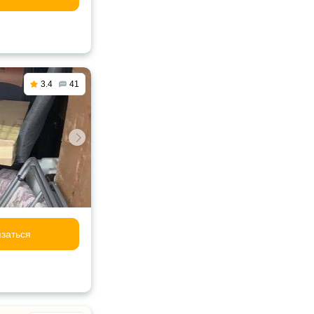
3.4
41
заться