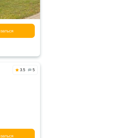
заться
3.5
5
заться