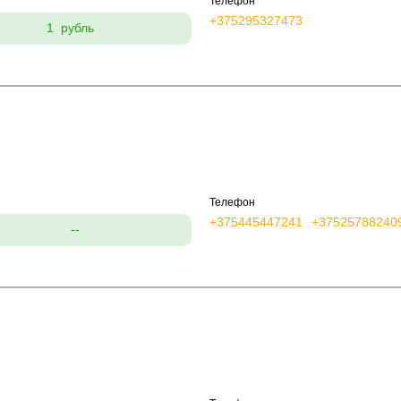
Телефон
+375295327473
1 рубль
Телефон
+375445447241
+37525788240
--