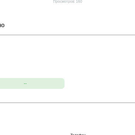
Просмотров: 160
но
--