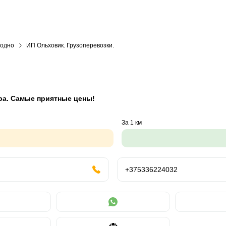
родно
ИП Ольховик. Грузоперевозки.
ра. Самые приятные цены!
За 1 км
+375336224032