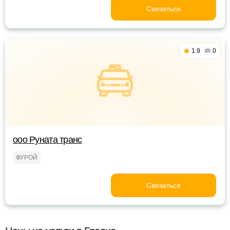
Связаться
1.9
0
ооо Руната транс
ФУРОЙ
Связаться