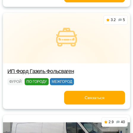
3.2
5
ИП Форд Газель Фольсваген
ФУРОЙ
ПО ГОРОДУ
МЕЖГОРОД
Связаться
2.9
40