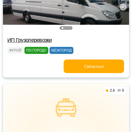
ИП Грузоперевозки
ФУРОЙ
ПО ГОРОДУ
МЕЖГОРОД
Связаться
2.6
0