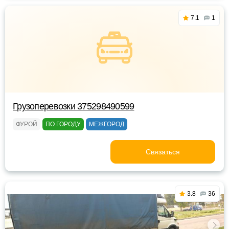
7.1
1
Грузоперевозки 375298490599
ФУРОЙ
ПО ГОРОДУ
МЕЖГОРОД
Связаться
3.8
36