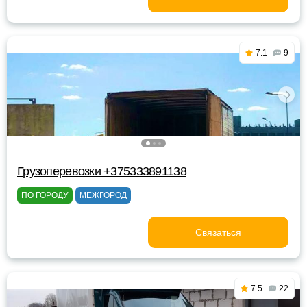
7.1
9
Грузоперевозки +375333891138
ПО ГОРОДУ
МЕЖГОРОД
Связаться
7.5
22