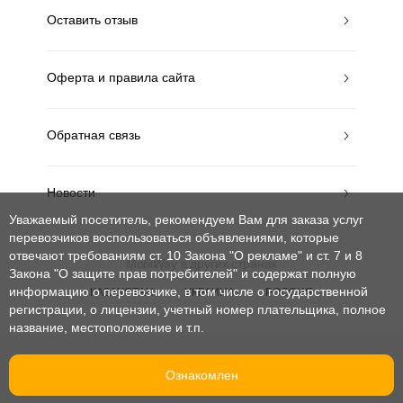
Оставить отзыв
Оферта и правила сайта
Обратная связь
Новости
Уважаемый посетитель, рекомендуем Вам для заказа услуг
перевозчиков воспользоваться объявлениями, которые
отвечают требованиям ст. 10 Закона "О рекламе" и ст. 7 и 8
MobiWay в других странах
Закона "О защите прав потребителей"
и содержат полную
информацию о перевозчике, в том числе о государственной
КАЗАХСТАН
УКРАИНА
РОССИЯ
регистрации, о лицензии, учетный номер плательщика, полное
название, местоположение и т.п.
© mobiway-by.com. 2008-2026. Все права защищены.
Ознакомлен
При использовании материалов ссылка на сайт обязательна.