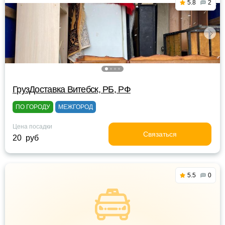
5.8
2
ГрузДоставка Витебск, РБ, РФ
ПО ГОРОДУ
МЕЖГОРОД
Цена посадки
Связаться
20 руб
5.5
0