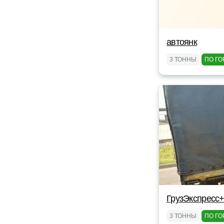
автоянк
3 ТОННЫ
ПО ГО
ГрузЭкспресс+
3 ТОННЫ
ПО ГО