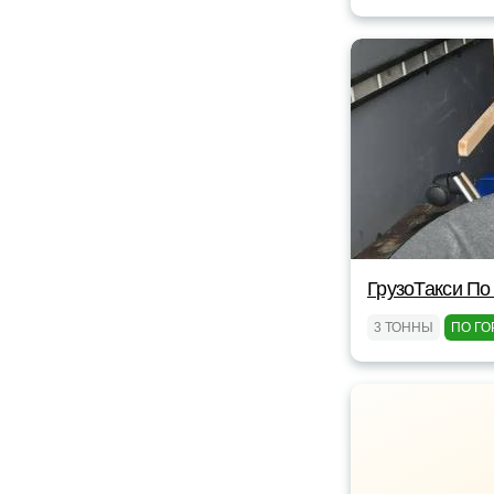
ГрузоТакси По
3 ТОННЫ
ПО ГО