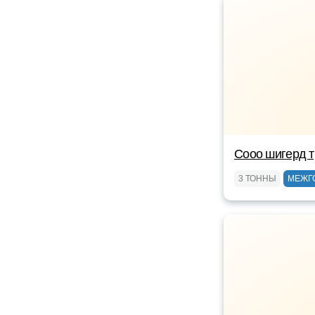
Сооо шигерд 
3 ТОННЫ
МЕЖГ