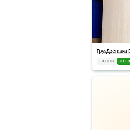
ГрузДоставка 
3 ТОННЫ
ПО ГО