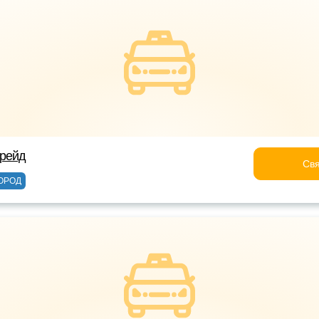
трейд
Свя
ОРОД