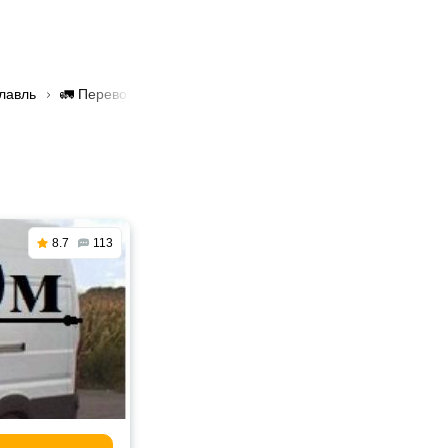
славль
🚛 Перевозка грузов до 3 тонн в Заславль
8.7
113