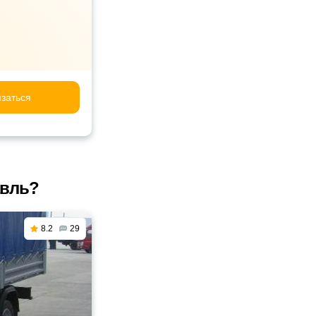
заться
авль?
8.2
29