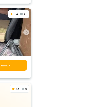
3.4
41
заться
2.5
0