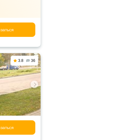
заться
3.8
36
заться