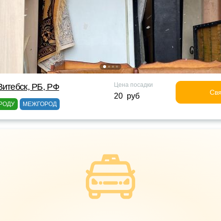
Цена посадки
Витебск, РБ, РФ
Свя
20 руб
РОДУ
МЕЖГОРОД