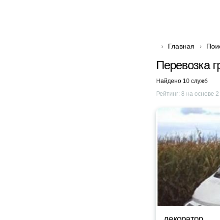
Главная
Пои
Перевозка г
Найдено 10 служб
Рейтинг:
8
на основе
2
декоратор