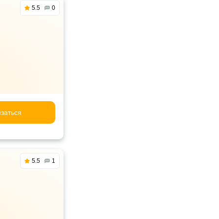
5.5
0
заться
5.5
1