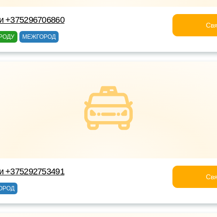
ки +375296706860
Свя
РОДУ
МЕЖГОРОД
ки +375292753491
Свя
ОРОД