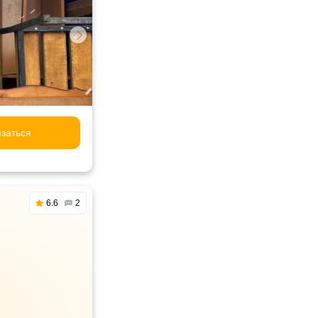
заться
6.6
2