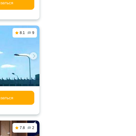
заться
8.1
9
заться
7.8
2