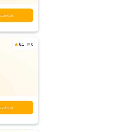
заться
6.1
0
заться