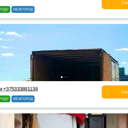
Свя
РОДУ
МЕЖГОРОД
и +375333891138
Свя
РОДУ
МЕЖГОРОД