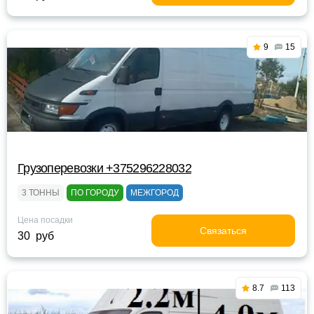
9
15
Грузоперевозки +375296228032
3 ТОННЫ
ПО ГОРОДУ
МЕЖГОРОД
Цена посадки
Связаться
30 руб
8.7
113