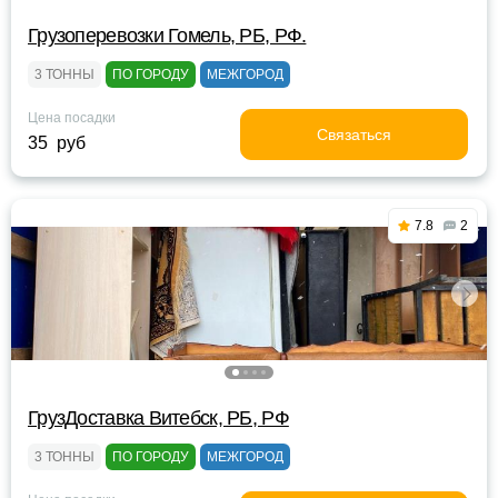
Грузоперевозки Гомель, РБ, РФ.
3 ТОННЫ
ПО ГОРОДУ
МЕЖГОРОД
Цена посадки
Связаться
35 руб
7.8
2
ГрузДоставка Витебск, РБ, РФ
3 ТОННЫ
ПО ГОРОДУ
МЕЖГОРОД