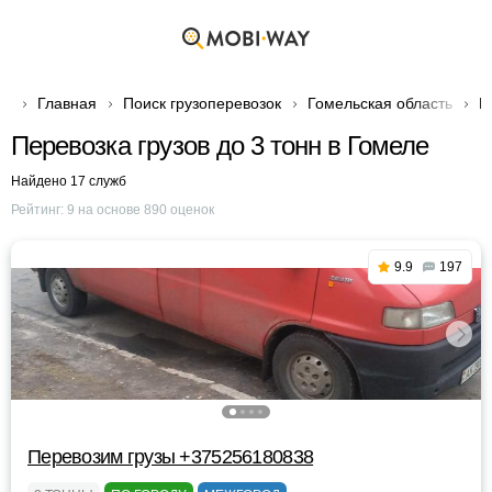
Главная
Поиск грузоперевозок
Гомельская область
Г
Перевозка грузов до 3 тонн в Гомеле
Найдено 17 служб
Рейтинг:
9
на основе
890
оценок
9.9
197
Перевозим грузы +375256180838