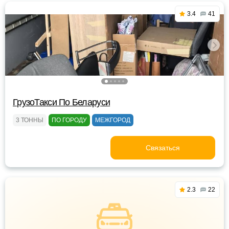
3.4
41
ГрузоТакси По Беларуси
3 ТОННЫ
ПО ГОРОДУ
МЕЖГОРОД
Связаться
2.3
22