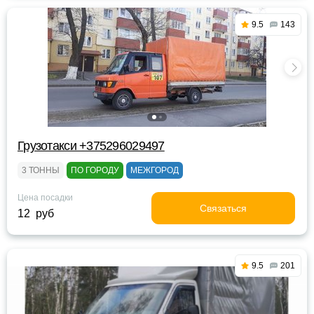
9.5
143
Грузотакси +375296029497
3 ТОННЫ
ПО ГОРОДУ
МЕЖГОРОД
Цена посадки
Связаться
12 руб
9.5
201