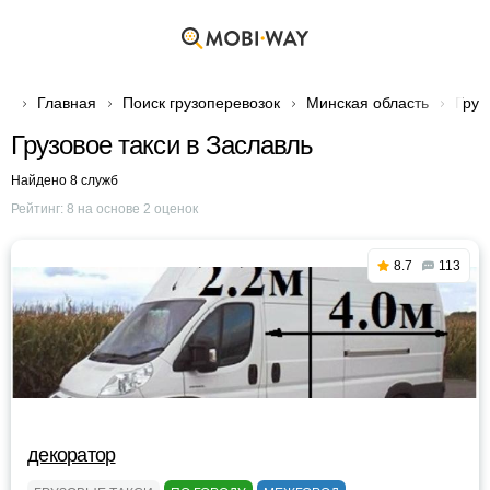
Главная
Поиск грузоперевозок
Минская область
Груз
Грузовое такси в Заславль
Найдено 8 служб
Рейтинг:
8
на основе
2
оценок
8.7
113
декоратор