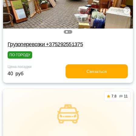
Грузоперевозки +375292551375
ПО ГОРОДУ
Цена посадки
Связаться
40 руб
7.8
11