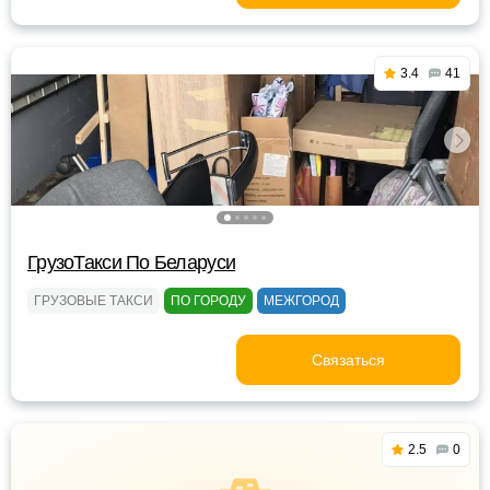
3.4
41
ГрузоТакси По Беларуси
ГРУЗОВЫЕ ТАКСИ
ПО ГОРОДУ
МЕЖГОРОД
Связаться
2.5
0