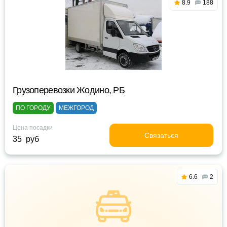
8.9
188
Грузоперевозки Жодино, РБ
ПО ГОРОДУ
МЕЖГОРОД
Цена посадки
Связаться
35 руб
6.6
2