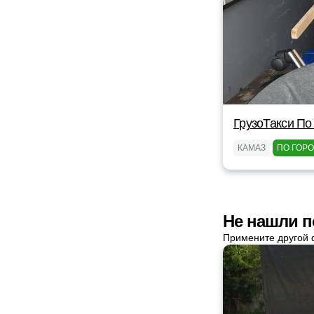
ГрузоТакси По
КАМАЗ
ПО ГОР
Не нашли п
Примените другой 