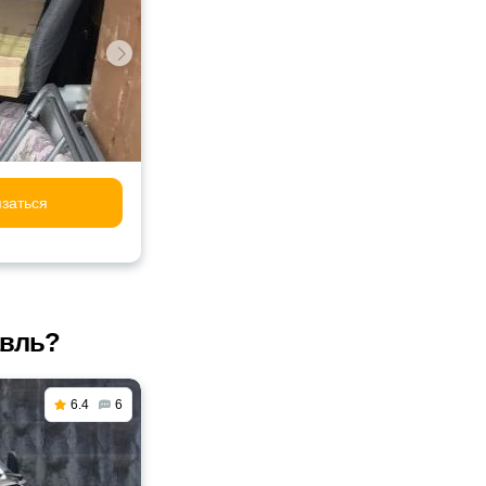
заться
авль?
6.4
6