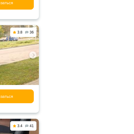
заться
3.8
36
заться
3.4
41