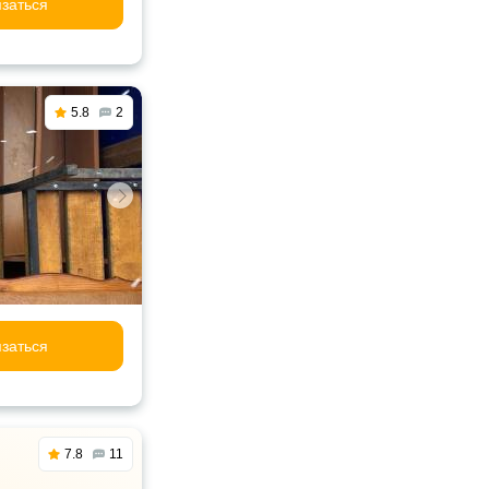
заться
5.8
2
заться
7.8
11