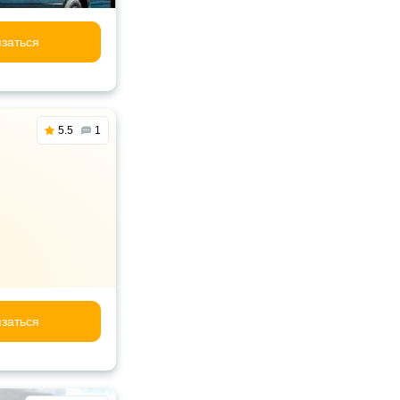
заться
5.5
1
заться