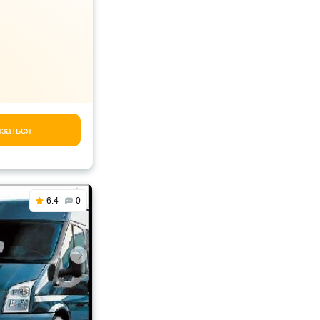
заться
6.4
0