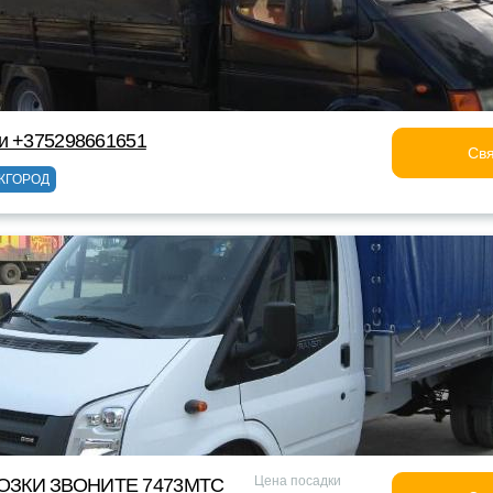
ки +375298661651
Свя
ЖГОРОД
Цена посадки
ОЗКИ ЗВОНИТЕ 7473МТС