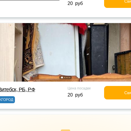
Свя
20 руб
Цена посадки
Витебск, РБ, РФ
Свя
20 руб
ЖГОРОД