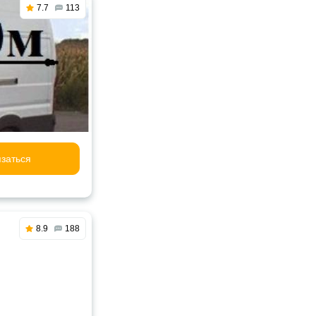
7.7
113
заться
8.9
188