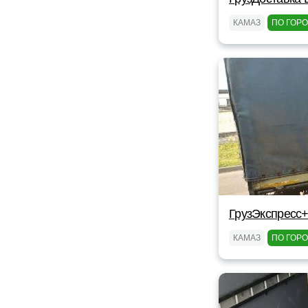
КАМАЗ
ПО ГОР
ГрузЭкспресс+
КАМАЗ
ПО ГОР