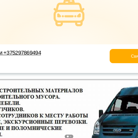
ки +375297869494
Свя