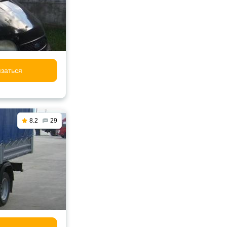
заться
8.2
29