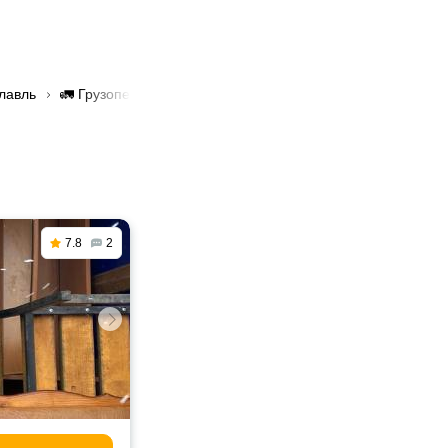
славль
🚛 Грузоперевозки КАМАЗ в Заславль
7.8
2