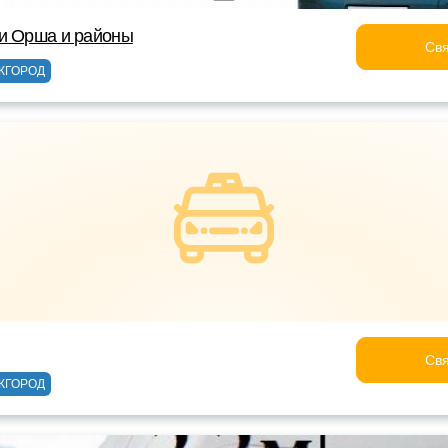
ки Орша и районы
Свя
ЖГОРОД
Свя
ЖГОРОД