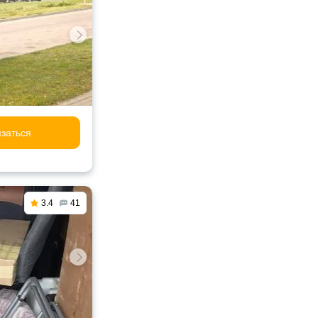
заться
3.4
41