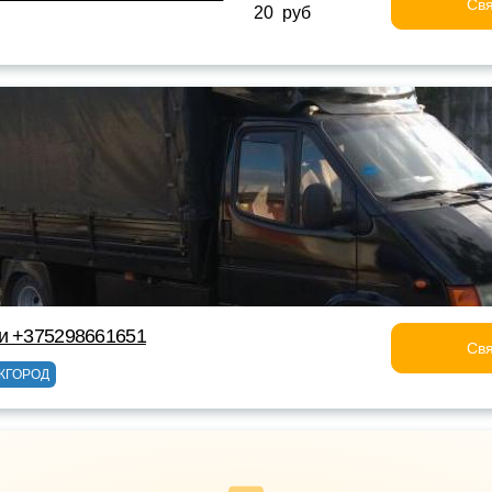
Свя
20 руб
ки +375298661651
Свя
ЖГОРОД