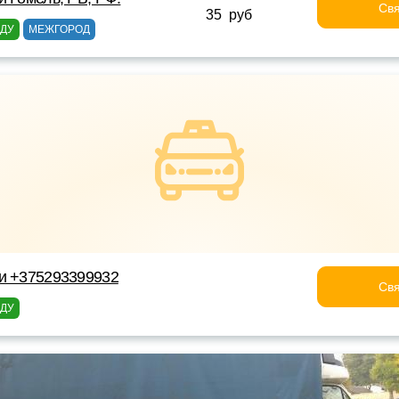
Свя
35 руб
ОДУ
МЕЖГОРОД
ки +375293399932
Свя
ОДУ