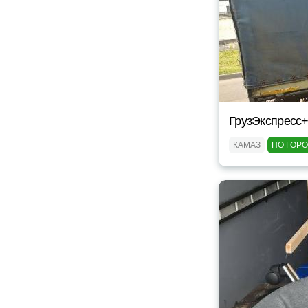
ГрузЭкспресс+
КАМАЗ
ПО ГОР