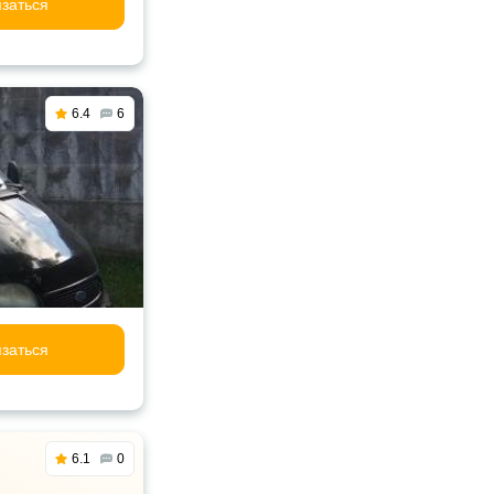
заться
6.4
6
заться
6.1
0