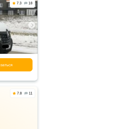
7.3
18
заться
7.8
11