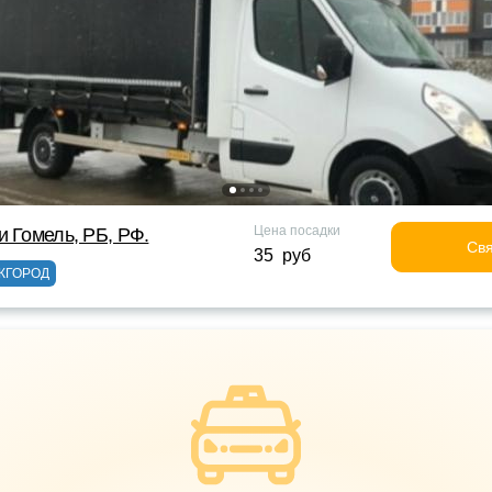
Цена посадки
и Гомель, РБ, РФ.
Свя
35 руб
ЖГОРОД