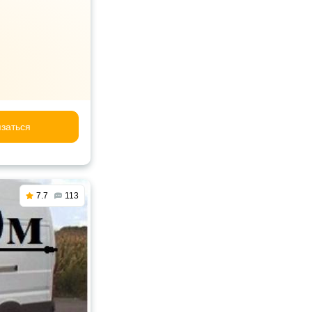
заться
7.7
113