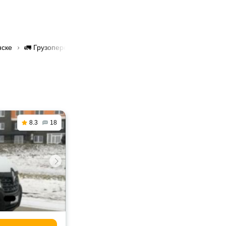
нске
🚛 Грузоперевозки КАМАЗ в Минске
8.3
18