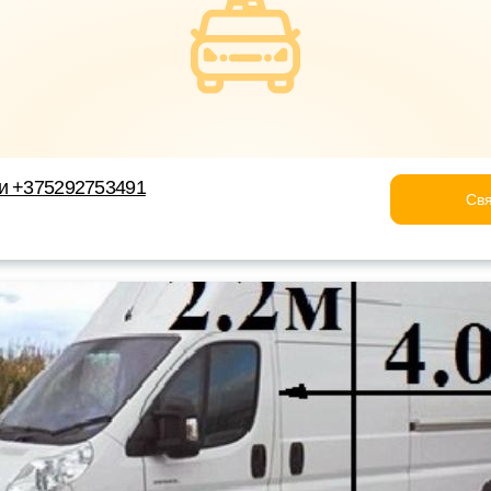
ки +375292753491
Свя