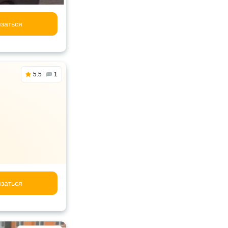
заться
5.5
1
заться