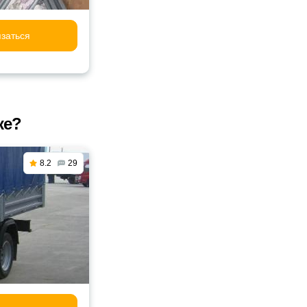
заться
ке?
8.2
29