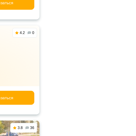
заться
4.2
0
заться
3.8
36