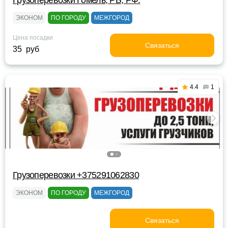
Грузоперевозки Гомель, РБ, РФ.
ЭКОНОМ
ПО ГОРОДУ
МЕЖГОРОД
Цена посадки
Связаться
35 руб
4.4
1
Грузоперевозки +375291062830
ЭКОНОМ
ПО ГОРОДУ
МЕЖГОРОД
Связаться