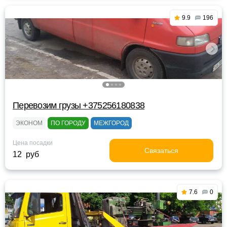
9.9
196
Перевозим грузы +375256180838
ЭКОНОМ
ПО ГОРОДУ
МЕЖГОРОД
Цена посадки
Связаться
12 руб
7.6
0