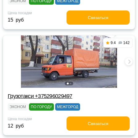
ЭКОНОМ
ПО ГОРОДУ
МЕЖГОРОД
Цена посадки
Связаться
15 руб
9.4
142
Грузотакси +375296029497
ЭКОНОМ
ПО ГОРОДУ
МЕЖГОРОД
Цена посадки
Связаться
12 руб