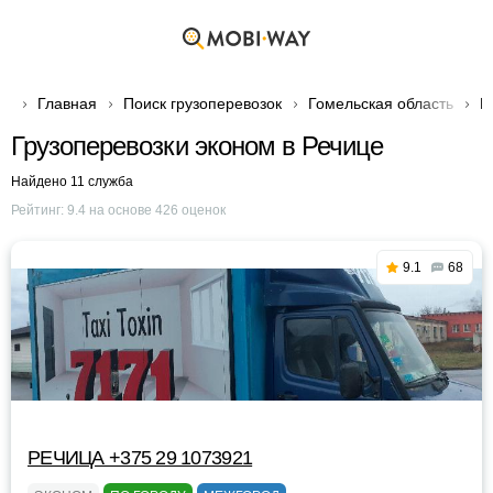
Главная
Поиск грузоперевозок
Гомельская область
Г
Грузоперевозки эконом в Речице
Найдено 11 служба
Рейтинг:
9.4
на основе
426
оценок
9.1
68
РЕЧИЦА +375 29 1073921