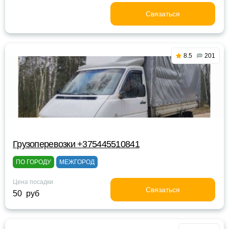
Связаться
8.5
201
Грузоперевозки +375445510841
ПО ГОРОДУ
МЕЖГОРОД
Цена посадки
Связаться
50 руб