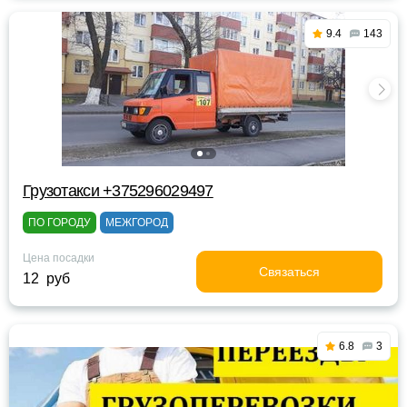
9.4
143
Грузотакси +375296029497
ПО ГОРОДУ
МЕЖГОРОД
Цена посадки
Связаться
12 руб
6.8
3