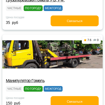
Грузоперевозки Гомель, РБ, РФ.
ЧАСТНЫЕ
ПО ГОРОДУ
МЕЖГОРОД
Цена посадки
Связаться
35 руб
7.6
0
Манипулятор Гомель
ЧАСТНЫЕ
ПО ГОРОДУ
МЕЖГОРОД
Цена посадки
Связаться
150 руб