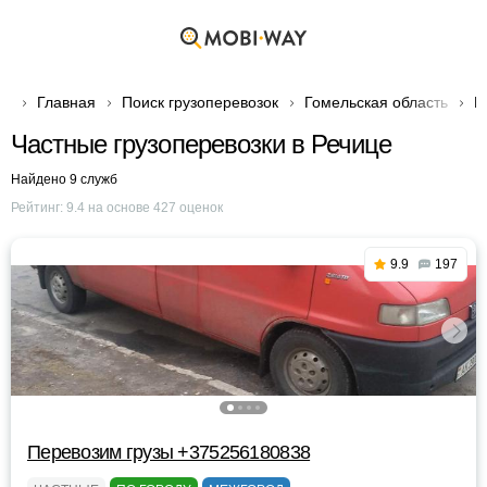
Главная
Поиск грузоперевозок
Гомельская область
Г
Частные грузоперевозки в Речице
Найдено 9 служб
Рейтинг:
9.4
на основе
427
оценок
9.9
197
Перевозим грузы +375256180838