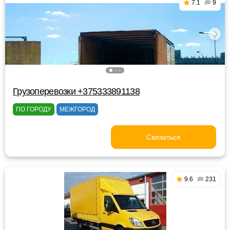
7.1
9
Грузоперевозки +375333891138
ПО ГОРОДУ
МЕЖГОРОД
Связаться
9.6
231