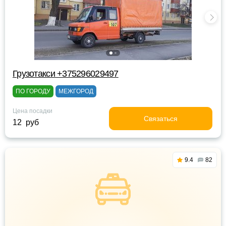
Грузотакси +375296029497
ПО ГОРОДУ
МЕЖГОРОД
Цена посадки
Связаться
12 руб
9.4
82