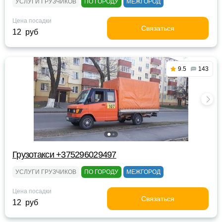
УСЛУГИ ГРУЗЧИКОВ
ПО ГОРОДУ
МЕЖГОРОД
Цена посадки
Связаться
12 руб
9.5
143
Грузотакси +375296029497
УСЛУГИ ГРУЗЧИКОВ
ПО ГОРОДУ
МЕЖГОРОД
Цена посадки
Связаться
12 руб