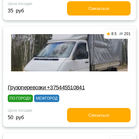
Цена посадки
Связаться
35 руб
8.5
201
Грузоперевозки +375445510841
ПО ГОРОДУ
МЕЖГОРОД
Цена посадки
Связаться
50 руб