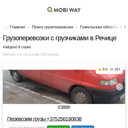
Главная
Поиск грузоперевозок
Гомельская область
Г
Грузоперевозки с грузчиками в Речице
Найдено 8 служб
Рейтинг:
9.4
на основе
428
оценок
9.9
197
Перевозим грузы +375256180838