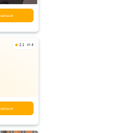
заться
2.1
4
заться