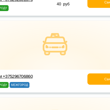
Свя
40 руб
РОДУ
ки +375296706860
Свя
РОДУ
МЕЖГОРОД