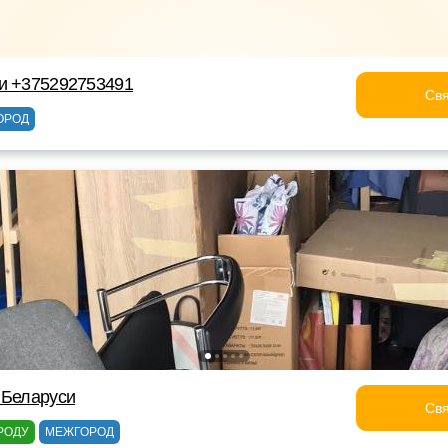
ки +375292753491
Свя
ОРОД
 Беларуси
Свя
РОДУ
МЕЖГОРОД