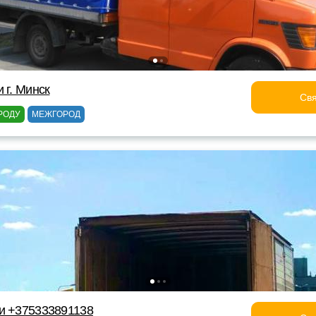
 г. Минск
Свя
РОДУ
МЕЖГОРОД
и +375333891138