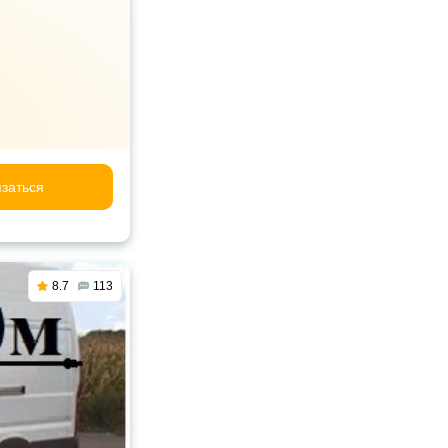
заться
8.7
113