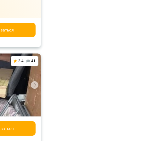
заться
3.4
41
заться