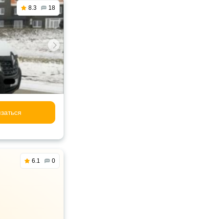
8.3
18
заться
6.1
0