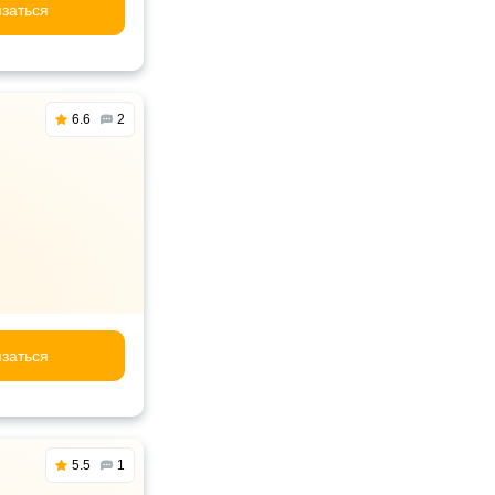
заться
6.6
2
заться
5.5
1