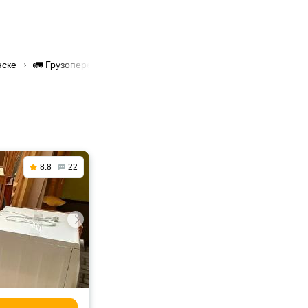
нске
🚛 Грузоперевозки эконом в Минске
8.8
22