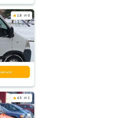
1.8
0
заться
4.5
1