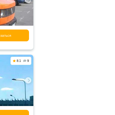
заться
8.1
9