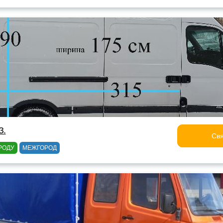
З.
Свя
РОДУ
МЕЖГОРОД