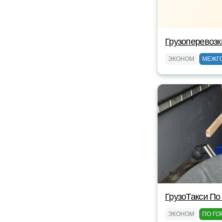
Грузоперевоз
ЭКОНОМ
МЕЖГ
ГрузоТакси По
ЭКОНОМ
ПО ГО