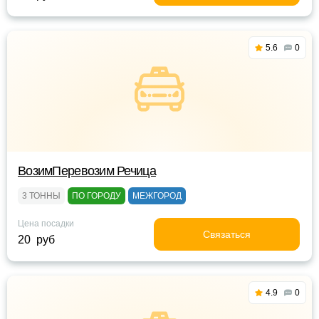
5.6
0
ВозимПеревозим Речица
3 ТОННЫ
ПО ГОРОДУ
МЕЖГОРОД
Цена посадки
Связаться
20 руб
4.9
0