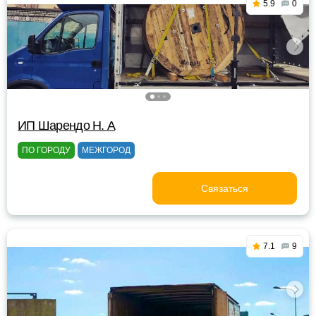
5.9
0
ИП Шарендо Н. А
ПО ГОРОДУ
МЕЖГОРОД
Связаться
7.1
9