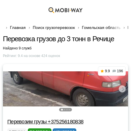
Главная
Поиск грузоперевозок
Гомельская область
Г
Перевозка грузов до 3 тонн в Речице
Найдено 9 служб
Рейтинг:
9.4
на основе
424
оценок
9.9
196
Перевозим грузы +375256180838