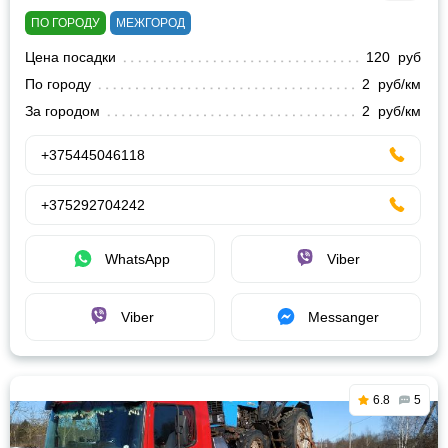
ПО ГОРОДУ
МЕЖГОРОД
Цена посадки
120 руб
По городу
2 руб/км
За городом
2 руб/км
+375445046118
+375292704242
WhatsApp
Viber
Viber
Messanger
6.8
5