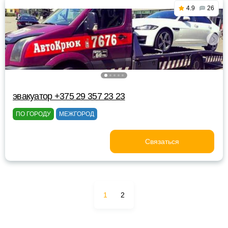
4.9
26
эвакуатор +375 29 357 23 23
ПО ГОРОДУ
МЕЖГОРОД
Связаться
1
2