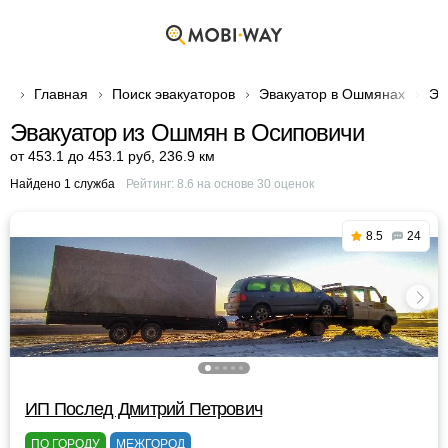
Главная
Поиск эвакуаторов
Эвакуатор в Ошмянах
Эв
Эвакуатор из Ошмян в Осиповичи
от 453.1 до 453.1 руб
,
236.9 км
Найдено 1 служба
Рейтинг:
8.6
на основе
30
оценок
8.5
24
ИП Послед Дмитрий Петрович
ПО ГОРОДУ
МЕЖГОРОД