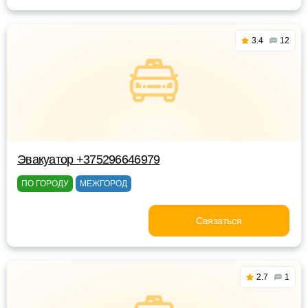
3.4
12
Эвакуатор +375296646979
ПО ГОРОДУ
МЕЖГОРОД
Связаться
2.7
1