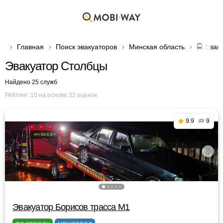
Главная
Поиск эвакуаторов
Минская область
🚍 Эвак
Эвакуатор Столбцы
Найдено 25 служб
Рейтинг:
10
на основе
32
оценок
9.9
9
Эвакуатор Борисов трасса М1