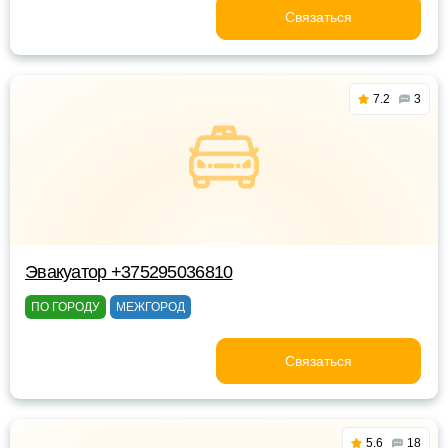
Связаться
7.2
3
Эвакуатор +375295036810
ПО ГОРОДУ
МЕЖГОРОД
Связаться
5.6
18