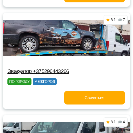
8.1
7
Эвакуатор +375296443266
ПО ГОРОДУ
МЕЖГОРОД
Связаться
8.1
4