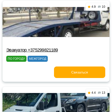
4.9
10
Эвакуатор +375299821189
ПО ГОРОДУ
МЕЖГОРОД
Связаться
4.4
13