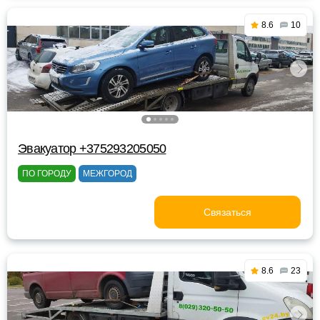
8.6
10
Эвакуатор +375293205050
ПО ГОРОДУ
МЕЖГОРОД
Связаться
8.6
23