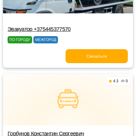
Эвакуатор +375445377570
ПО ГОРОДУ
МЕЖГОРОД
Связаться
4.3
0
Горбунов Константин Сергеевич