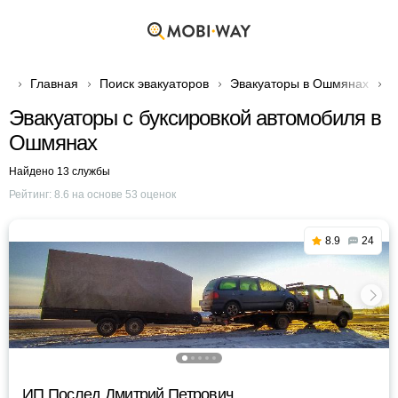
Главная
Поиск эвакуаторов
Эвакуаторы в Ошмянах

Эвакуаторы с буксировкой автомобиля в
Ошмянах
Найдено 13 службы
Рейтинг:
8.6
на основе
53
оценок
8.9
24
ИП Послед Дмитрий Петрович