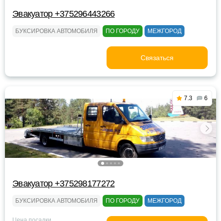
Эвакуатор +375296443266
БУКСИРОВКА АВТОМОБИЛЯ
ПО ГОРОДУ
МЕЖГОРОД
Связаться
7.3
6
Эвакуатор +375298177272
БУКСИРОВКА АВТОМОБИЛЯ
ПО ГОРОДУ
МЕЖГОРОД
Цена посадки