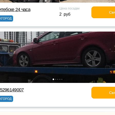
Цена посадки
итебске 24 часа
Свя
2 руб
ЖГОРОД
75296149007
Свя
ЖГОРОД