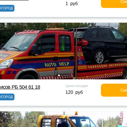
Свя
1 руб
ЖГОРОД
Цена посадки
исов РБ 504 61 18
Свя
120 руб
ЖГОРОД