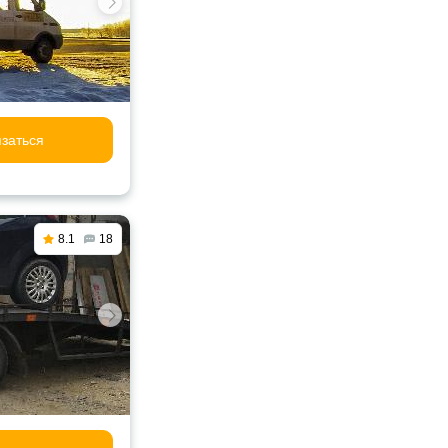
заться
8.1
18