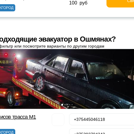
Свя
100 руб
ЖГОРОД
одходящие эвакуатор в Ошмянах?
фильтр или посмотрите варианты по другим городам
исов трасса М1
+375445046118
ЖГОРОД