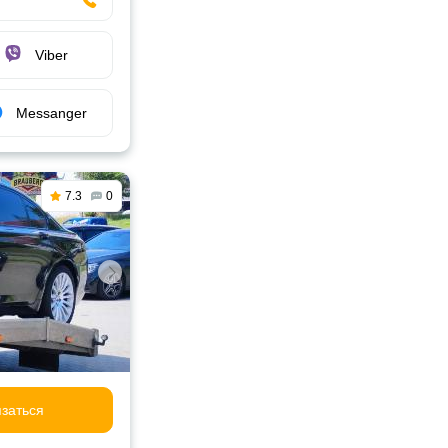
Viber
Messanger
7.3
0
заться