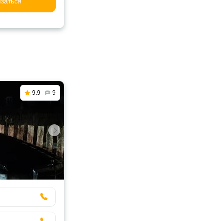
заться
9.9
9