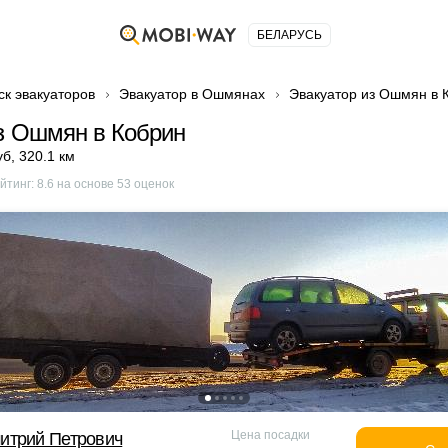
БЕЛАРУСЬ
ск эвакуаторов
Эвакуатор в Ошмянах
Эвакуатор из Ошмян в 
з Ошмян в Кобрин
уб
,
320.1 км
йтинг:
8.6
на основе
53
оценок
Цена посадки
итрий Петрович