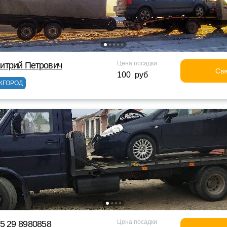
Цена посадки
итрий Петрович
Свя
100 руб
ЖГОРОД
Цена посадки
5 29 8980858