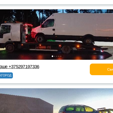
Орше +375297197336
Свя
ЖГОРОД