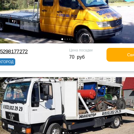
Цена посадки
75298177272
Свя
70 руб
ЖГОРОД