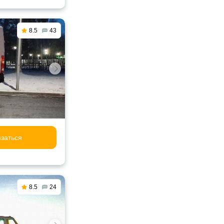
8.5
43
заться
8.5
24