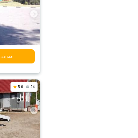
заться
5.6
24