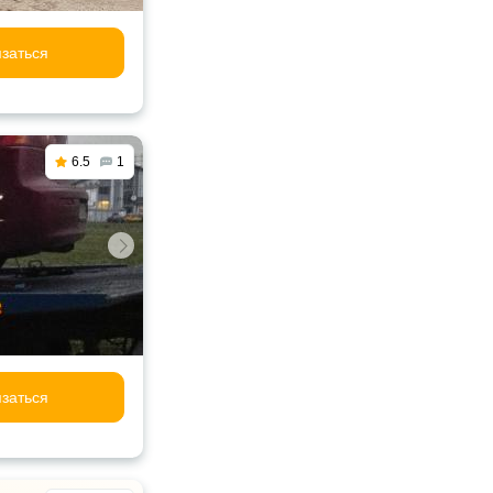
заться
6.5
1
заться