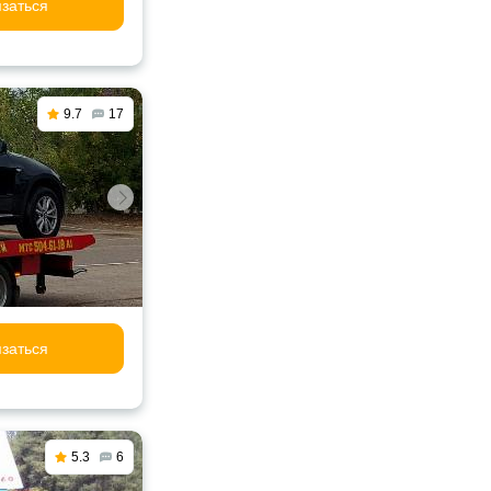
заться
9.7
17
заться
5.3
6