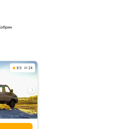
Кобрин
8.5
24