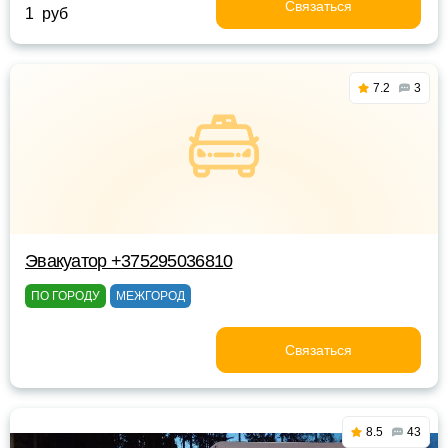
Связаться
1 руб
7.2
3
Эвакуатор +375295036810
ПО ГОРОДУ
МЕЖГОРОД
Связаться
8.5
43