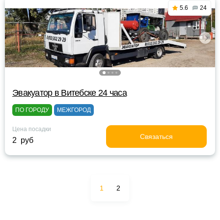
5.6
24
Эвакуатор в Витебске 24 часа
ПО ГОРОДУ
МЕЖГОРОД
Цена посадки
Связаться
2 руб
1
2