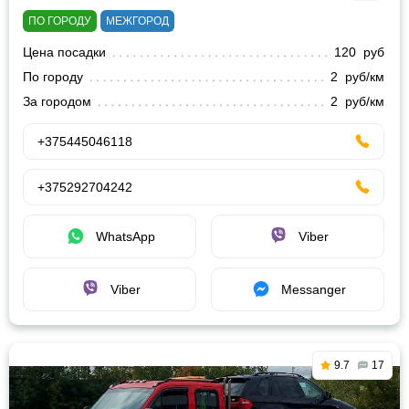
ПО ГОРОДУ
МЕЖГОРОД
Цена посадки
120 руб
По городу
2 руб/км
За городом
2 руб/км
+375445046118
+375292704242
WhatsApp
Viber
Viber
Messanger
9.7
17