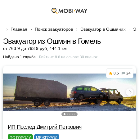
Главная
Поиск эвакуаторов
Эвакуатор в Ошмянах
Эв
Эвакуатор из Ошмян в Гомель
от 763.9 до 763.9 руб
,
444.1 км
Найдено 1 служба
Рейтинг:
8.6
на основе
30
оценок
8.5
24
ИП Послед Дмитрий Петрович
ПО ГОРОДУ
МЕЖГОРОД