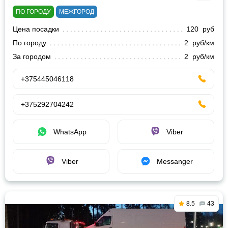
ПО ГОРОДУ
МЕЖГОРОД
Цена посадки
120 руб
По городу
2 руб/км
За городом
2 руб/км
+375445046118
+375292704242
WhatsApp
Viber
Viber
Messanger
8.5
43