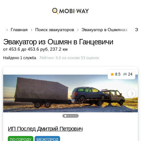
Главная
Поиск эвакуаторов
Эвакуатор в Ошмянах
Эв
Эвакуатор из Ошмян в Ганцевичи
от 453.6 до 453.6 руб
,
237.2 км
Найдено 1 служба
Рейтинг:
8.6
на основе
53
оценок
8.5
24
ИП Послед Дмитрий Петрович
ПО ГОРОДУ
МЕЖГОРОД