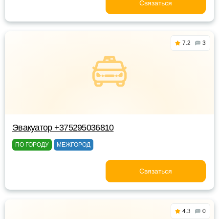
Связаться
7.2
3
Эвакуатор +375295036810
ПО ГОРОДУ
МЕЖГОРОД
Связаться
4.3
0