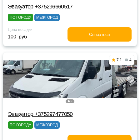
Эвакуатор +375296660517
ПО ГОРОДУ
МЕЖГОРОД
Цена посадки
Связаться
100 руб
7.1
4
Эвакуатор +375297477050
ПО ГОРОДУ
МЕЖГОРОД