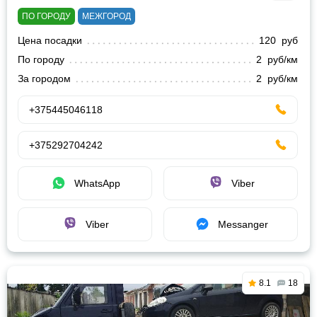
ПО ГОРОДУ
МЕЖГОРОД
Цена посадки
120 руб
По городу
2 руб/км
За городом
2 руб/км
+375445046118
+375292704242
WhatsApp
Viber
Viber
Messanger
8.1
18