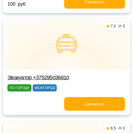
Связаться
100 руб
7.2
3
Эвакуатор +375295036810
ПО ГОРОДУ
МЕЖГОРОД
Связаться
6.5
0