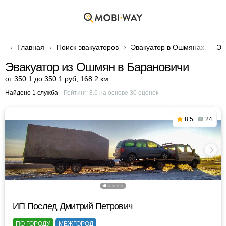
Главная
Поиск эвакуаторов
Эвакуатор в Ошмянах
Эв
Эвакуатор из Ошмян в Барановичи
от 350.1 до 350.1 руб
,
168.2 км
Найдено 1 служба
Рейтинг:
8.6
на основе
30
оценок
8.5
24
ИП Послед Дмитрий Петрович
ПО ГОРОДУ
МЕЖГОРОД