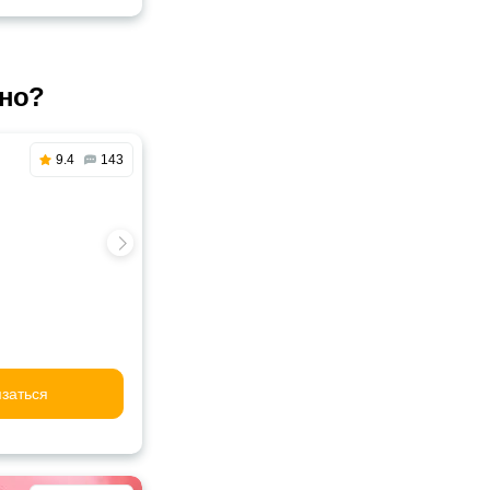
ино?
9.4
143
заться