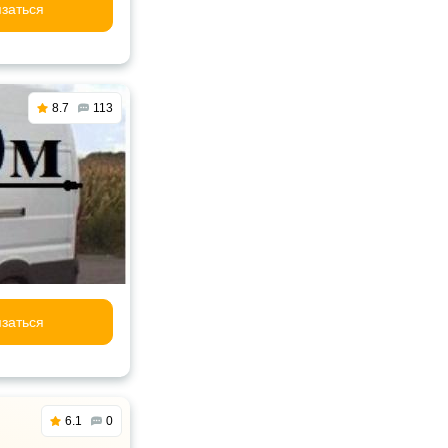
заться
8.7
113
заться
6.1
0