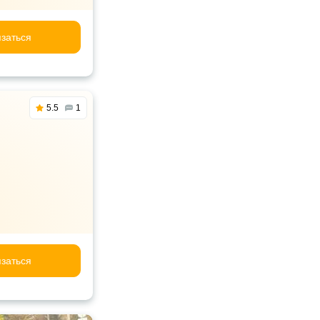
заться
5.5
1
заться