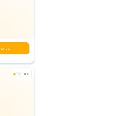
заться
5.5
0