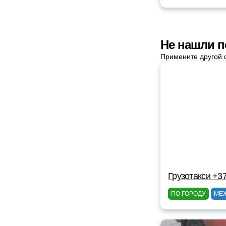
Не нашли п
Примените другой 
Грузотакси +3
ПО ГОРОДУ
МЕ