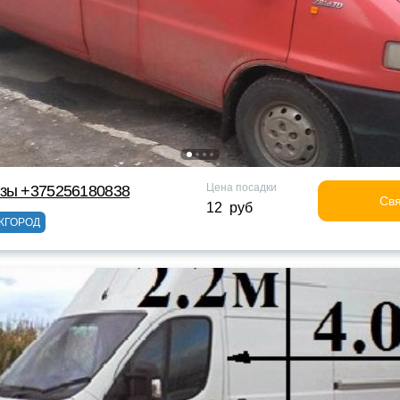
Цена посадки
узы +375256180838
Свя
12 руб
ЖГОРОД