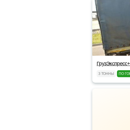
ГрузЭкспресс+
3 ТОННЫ
ПО ГО