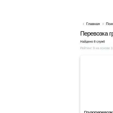
Главная
Пои
Перевозка г
Найдено 8 служб
Рейтинг:
9
на основе
1
Грузоперевозк