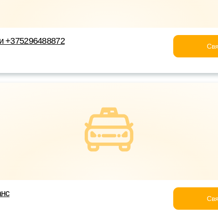
ки +375296488872
Свя
анс
Свя