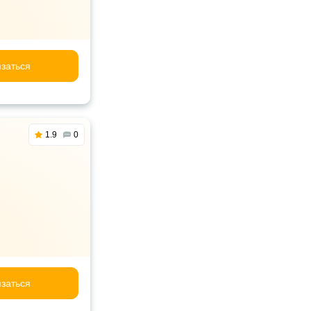
заться
1.9
0
заться