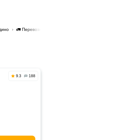
дино
🚛 Перевозка грузов до 3 тонн в Жодино
9.3
188