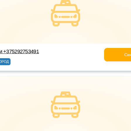
ки +375292753491
Свя
ОРОД