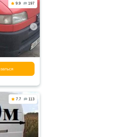
9.9
197
заться
7.7
113