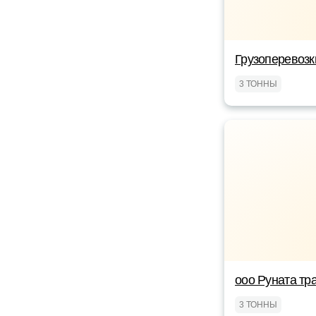
Грузоперевоз
3 ТОННЫ
ооо Руната тр
3 ТОННЫ