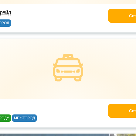
трейд
Свя
ОРОД
Свя
РОДУ
МЕЖГОРОД