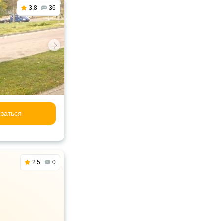
3.8
36
заться
2.5
0