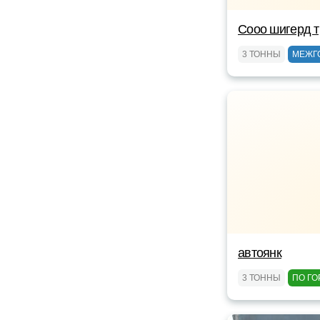
Сооо шигерд 
3 ТОННЫ
МЕЖГ
автоянк
3 ТОННЫ
ПО ГО