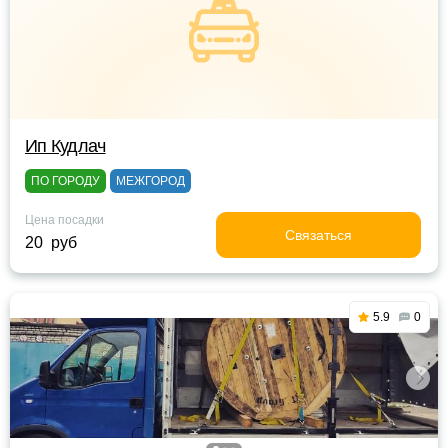
Ип Кудлач
ПО ГОРОДУ
МЕЖГОРОД
Цена посадки
Связаться
20 руб
5.9
0