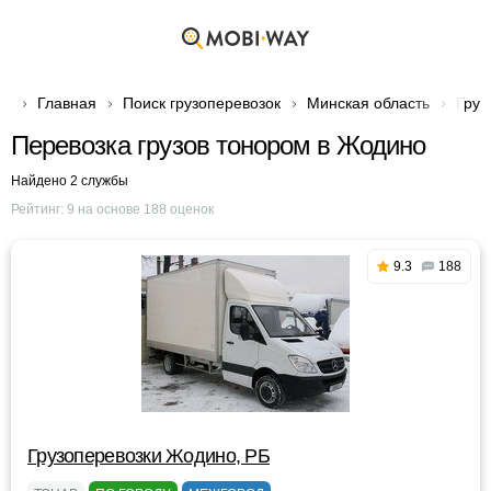
Главная
Поиск грузоперевозок
Минская область
Груз
Перевозка грузов тонором в Жодино
Найдено 2 службы
Рейтинг:
9
на основе
188
оценок
9.3
188
Грузоперевозки Жодино, РБ