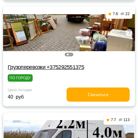
7.8
22
Грузоперевозки +375292551375
ПО ГОРОДУ
Цена посадки
Связаться
40 руб
7.7
113