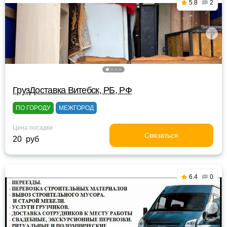
5.8
2
ГрузДоставка Витебск, РБ, РФ
ПО ГОРОДУ
МЕЖГОРОД
Цена посадки
Связаться
20 руб
6.4
0