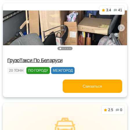
3.4
41
ГрузоТакси По Беларуси
20 ТОНН
ПО ГОРОДУ
МЕЖГОРОД
Связаться
2.5
0