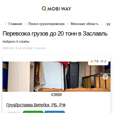
Главная
Поиск грузоперевозок
Минская область
Груз
Перевозка грузов до 20 тонн в Заславль
Найдено 4 службы
Рейтинг:
8
на основе
2
оценок
7.8
2
ГрузДоставка Витебск, РБ, РФ