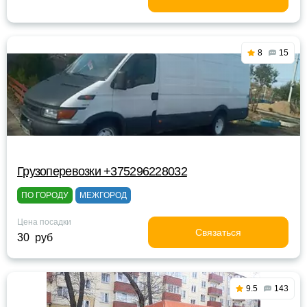
8
15
Грузоперевозки +375296228032
ПО ГОРОДУ
МЕЖГОРОД
Цена посадки
Связаться
30 руб
9.5
143