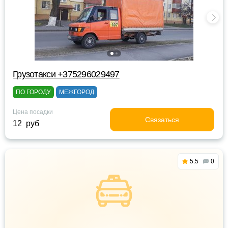
Грузотакси +375296029497
ПО ГОРОДУ
МЕЖГОРОД
Цена посадки
Связаться
12 руб
5.5
0