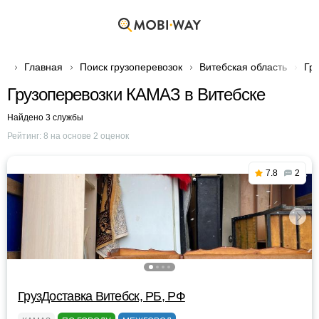
Главная
Поиск грузоперевозок
Витебская область
Гр
Грузоперевозки КАМАЗ в Витебске
Найдено 3 службы
Рейтинг:
8
на основе
2
оценок
7.8
2
ГрузДоставка Витебск, РБ, РФ