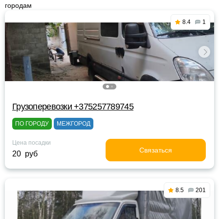
городам
8.4
1
Грузоперевозки +375257789745
ПО ГОРОДУ
МЕЖГОРОД
Цена посадки
Связаться
20 руб
8.5
201