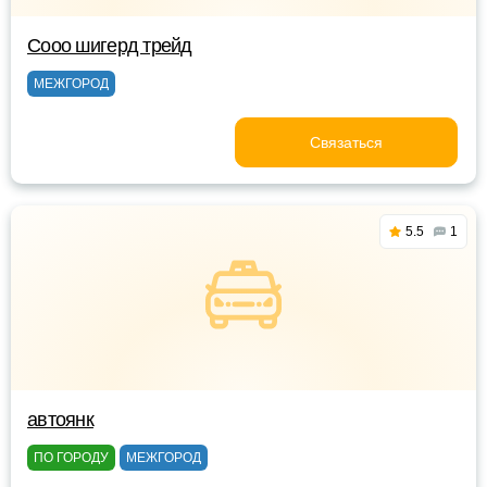
Сооо шигерд трейд
МЕЖГОРОД
Связаться
5.5
1
автоянк
ПО ГОРОДУ
МЕЖГОРОД