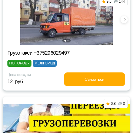
9.5
144
Грузотакси +375296029497
ПО ГОРОДУ
МЕЖГОРОД
Цена посадки
Связаться
12 руб
6.8
3