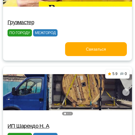
Грузмастер
ПО ГОРОДУ
МЕЖГОРОД
Связаться
5.9
0
ИП Шарендо Н. А