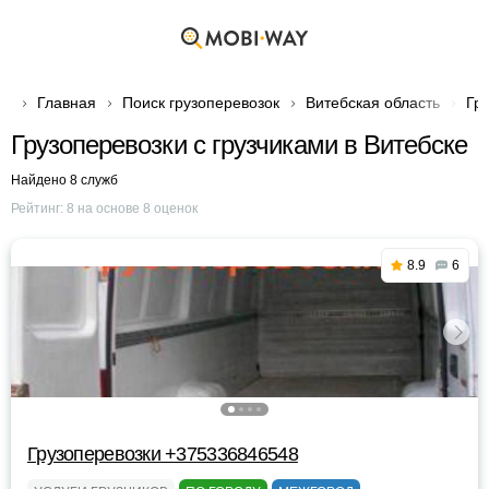
Главная
Поиск грузоперевозок
Витебская область
Гр
Грузоперевозки с грузчиками в Витебске
Найдено 8 служб
Рейтинг:
8
на основе
8
оценок
8.9
6
Грузоперевозки +375336846548