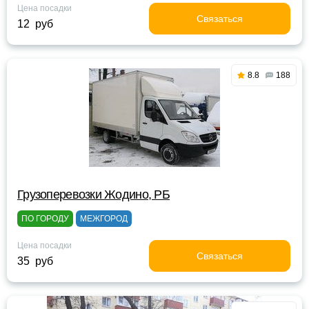
Цена посадки
Связаться
12 руб
8.8
188
Грузоперевозки Жодино, РБ
ПО ГОРОДУ
МЕЖГОРОД
Цена посадки
Связаться
35 руб