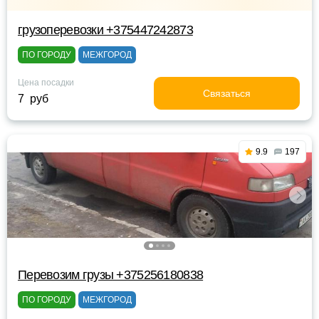
грузоперевозки +375447242873
ПО ГОРОДУ
МЕЖГОРОД
Цена посадки
Связаться
7 руб
9.9
197
Перевозим грузы +375256180838
ПО ГОРОДУ
МЕЖГОРОД