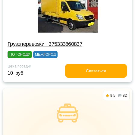
Грузоперевозки +375333860837
ПО ГОРОДУ
МЕЖГОРОД
Цена посадки
Связаться
10 руб
9.5
82