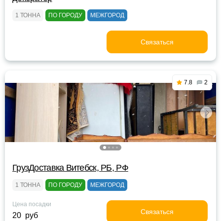
1 ТОННА
ПО ГОРОДУ
МЕЖГОРОД
Связаться
7.8
2
ГрузДоставка Витебск, РБ, РФ
1 ТОННА
ПО ГОРОДУ
МЕЖГОРОД
Цена посадки
Связаться
20 руб