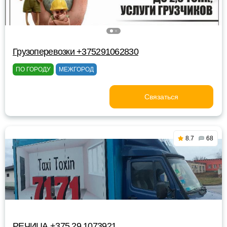
Грузоперевозки +375291062830
ПО ГОРОДУ
МЕЖГОРОД
Связаться
8.7
68
РЕЧИЦА +375 29 1073921