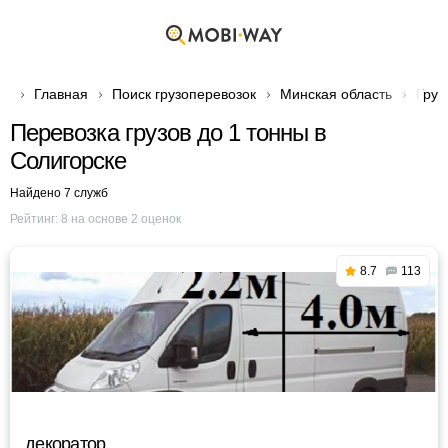
Главная
Поиск грузоперевозок
Минская область
Груз
Перевозка грузов до 1 тонны в
Солигорске
Найдено 7 служб
Рейтинг:
8
на основе
2
оценок
8.7
113
декоратор