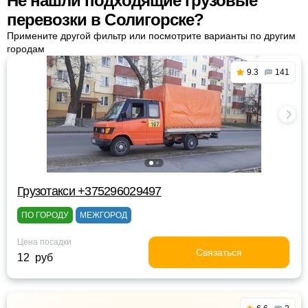
Не нашли подходящие грузовые
перевозки в Солигорске?
Примените другой фильтр или посмотрите варианты по другим
городам
9.3
141
Грузотакси +375296029497
ПО ГОРОДУ
МЕЖГОРОД
Цена посадки
Связаться
12 руб