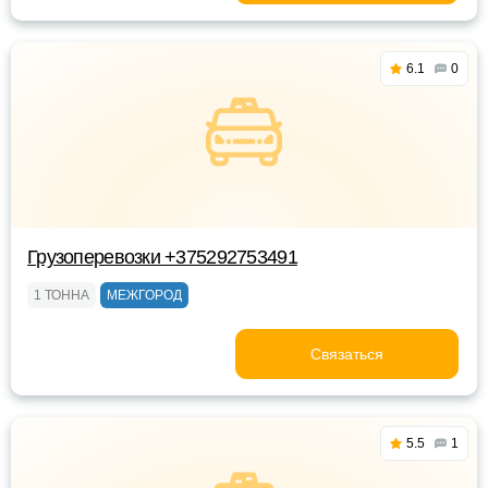
6.1
0
Грузоперевозки +375292753491
1 ТОННА
МЕЖГОРОД
Связаться
5.5
1