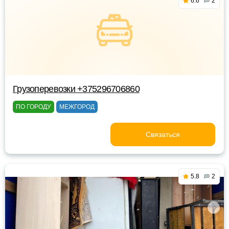
6.6
2
Грузоперевозки +375296706860
ПО ГОРОДУ
МЕЖГОРОД
Связаться
5.8
2