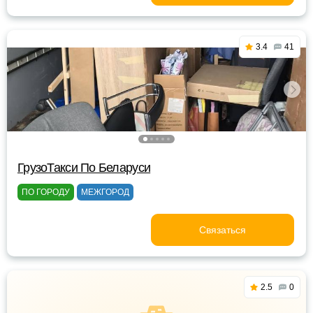
3.4
41
ГрузоТакси По Беларуси
ПО ГОРОДУ
МЕЖГОРОД
Связаться
2.5
0