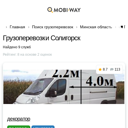
Главная
Поиск грузоперевозок
Минская область
🚛 Г
Грузоперевозки Солигорск
Найдено 9 служб
Рейтинг:
8
на основе
2
оценок
8.7
113
декоратор