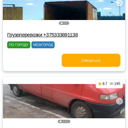
Грузоперевозки +375333891138
ПО ГОРОДУ
МЕЖГОРОД
Связаться
8.7
195