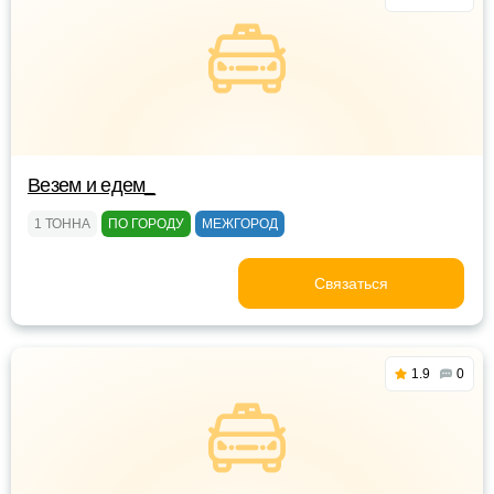
Везем и едем_
1 ТОННА
ПО ГОРОДУ
МЕЖГОРОД
Связаться
1.9
0