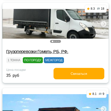
8.3
18
Грузоперевозки Гомель, РБ, РФ.
1 ТОННА
ПО ГОРОДУ
МЕЖГОРОД
Цена посадки
Связаться
35 руб
8.1
9