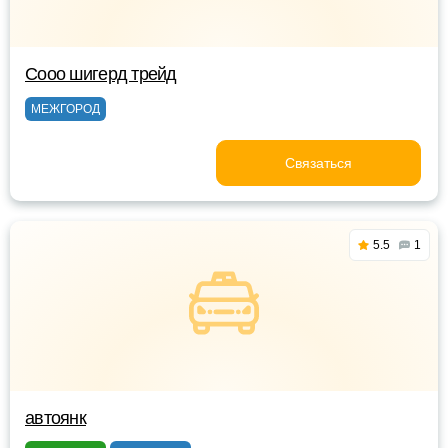
Сооо шигерд трейд
МЕЖГОРОД
Связаться
5.5
1
автоянк