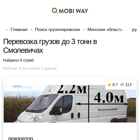
Главная
Поиск грузоперевозок
Минская область
Груз
Перевозка грузов до 3 тонн в
Смолевичах
Найдено 6 служб
Рейтинг:
8
на основе
1
оценок
8.7
113
декоратор