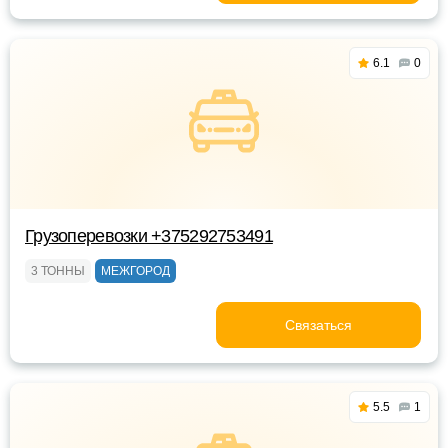
6.1
0
Грузоперевозки +375292753491
3 ТОННЫ
МЕЖГОРОД
Связаться
5.5
1