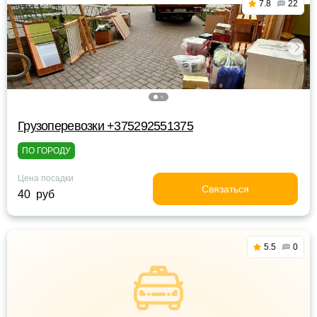
7.8
22
Грузоперевозки +375292551375
ПО ГОРОДУ
Цена посадки
Связаться
40 руб
5.5
0