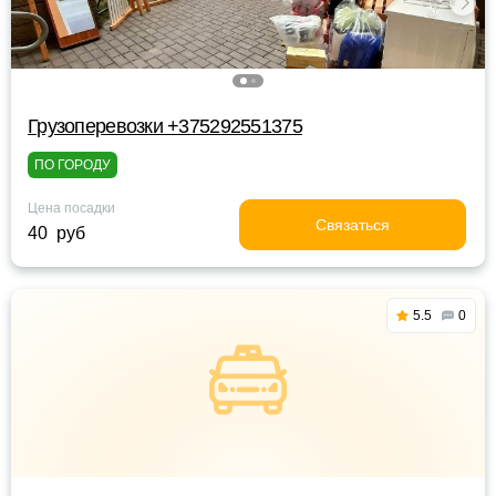
Грузоперевозки +375292551375
ПО ГОРОДУ
Цена посадки
Связаться
40 руб
5.5
0