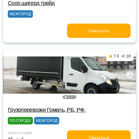
Сооо шигерд трейд
МЕЖГОРОД
Связаться
7.3
18
Грузоперевозки Гомель, РБ, РФ.
ПО ГОРОДУ
МЕЖГОРОД
Цена посадки
Связаться