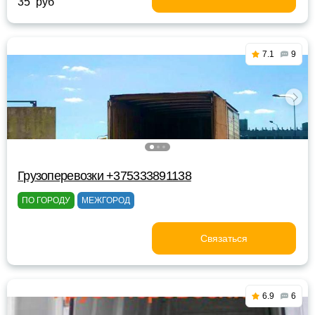
35 руб
7.1
9
Грузоперевозки +375333891138
ПО ГОРОДУ
МЕЖГОРОД
Связаться
6.9
6