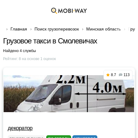
Главная
Поиск грузоперевозок
Минская область
Груз
Грузовое такси в Смолевичах
Найдено 4 службы
Рейтинг:
8
на основе
1
оценок
8.7
113
декоратор