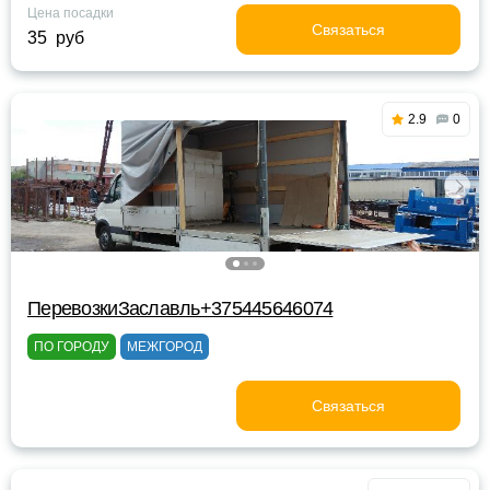
Цена посадки
Связаться
35 руб
2.9
0
ПеревозкиЗаславль+375445646074
ПО ГОРОДУ
МЕЖГОРОД
Связаться