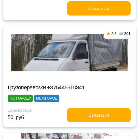
Связаться
8.5
201
Грузоперевозки +375445510841
ПО ГОРОДУ
МЕЖГОРОД
Цена посадки
Связаться
50 руб