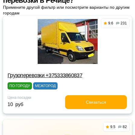
перевозки в Речице?
Примените другой фильтр или посмотрите варианты по другим
городам
9.6
231
Грузоперевозки +375333860837
ПО ГОРОДУ
МЕЖГОРОД
Цена посадки
Связаться
10 руб
9.5
82