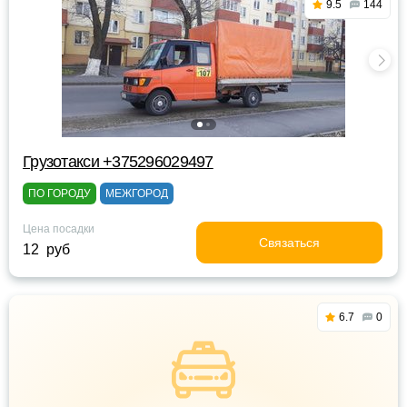
9.5
144
Грузотакси +375296029497
ПО ГОРОДУ
МЕЖГОРОД
Цена посадки
Связаться
12 руб
6.7
0