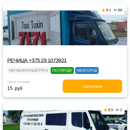
9.1
68
РЕЧИЦА +375 29 1073921
НЕГАБАРИТНЫЙ ГРУЗ
ПО ГОРОДУ
МЕЖГОРОД
Цена посадки
Связаться
15 руб
8.5
2