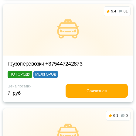
9.4
81
грузоперевозки +375447242873
ПО ГОРОДУ
МЕЖГОРОД
Цена посадки
Связаться
7 руб
6.1
0