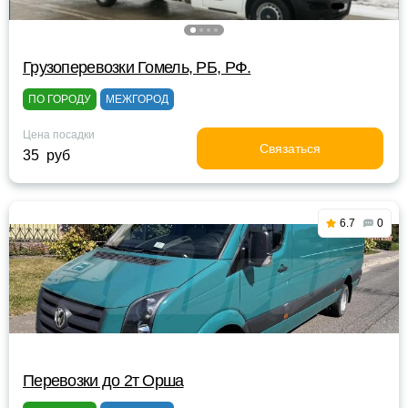
Грузоперевозки Гомель, РБ, РФ.
ПО ГОРОДУ
МЕЖГОРОД
Цена посадки
Связаться
35 руб
6.7
0
Перевозки до 2т Орша