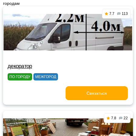
городам
7.7
113
декоратор
ПО ГОРОДУ
МЕЖГОРОД
Связаться
7.8
22