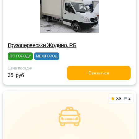
Грузоперевозки Жодино, РБ
ПО ГОРОДУ
МЕЖГОРОД
Цена посадки
Связаться
35 руб
6.6
2