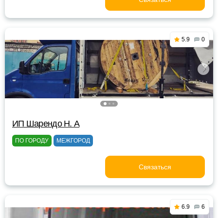
5.9
0
ИП Шарендо Н. А
ПО ГОРОДУ
МЕЖГОРОД
Связаться
6.9
6