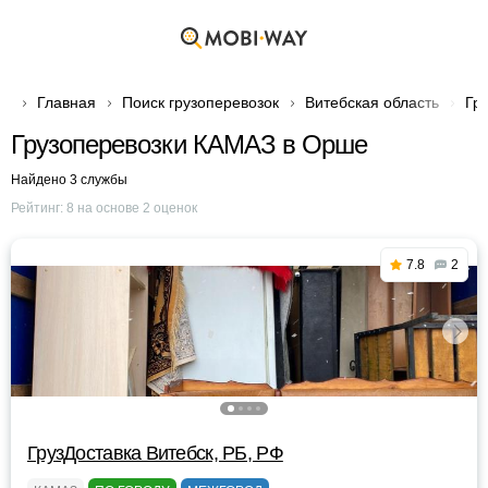
Главная
Поиск грузоперевозок
Витебская область
Гр
Грузоперевозки КАМАЗ в Орше
Найдено 3 службы
Рейтинг:
8
на основе
2
оценок
7.8
2
ГрузДоставка Витебск, РБ, РФ