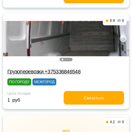
6.9
6
Грузоперевозки +375336846548
ПО ГОРОДУ
МЕЖГОРОД
Цена посадки
Связаться
1 руб
4.2
0