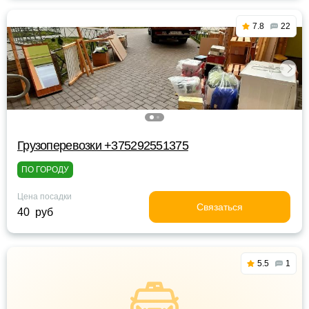
7.8
22
Грузоперевозки +375292551375
ПО ГОРОДУ
Цена посадки
Связаться
40 руб
5.5
1