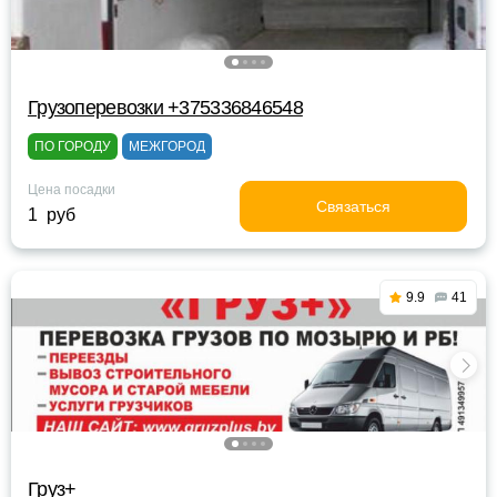
Грузоперевозки +375336846548
ПО ГОРОДУ
МЕЖГОРОД
Цена посадки
Связаться
1 руб
9.9
41
Груз+