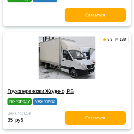
Связаться
8.9
188
Грузоперевозки Жодино, РБ
ПО ГОРОДУ
МЕЖГОРОД
Цена посадки
Связаться
35 руб