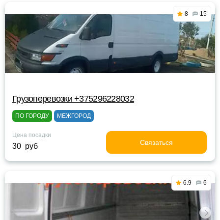
8
15
Грузоперевозки +375296228032
ПО ГОРОДУ
МЕЖГОРОД
Цена посадки
Связаться
30 руб
6.9
6