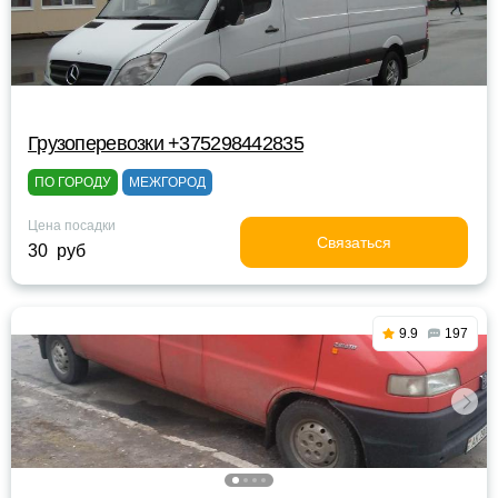
Грузоперевозки +375298442835
ПО ГОРОДУ
МЕЖГОРОД
Цена посадки
Связаться
30 руб
9.9
197