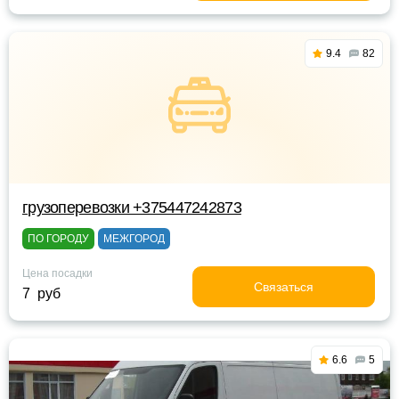
9.4
82
грузоперевозки +375447242873
ПО ГОРОДУ
МЕЖГОРОД
Цена посадки
Связаться
7 руб
6.6
5