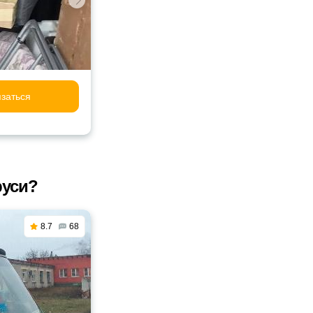
заться
руси?
8.7
68