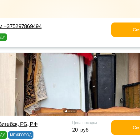
ки +375297869494
Свя
ОДУ
Цена посадки
Витебск, РБ, РФ
Свя
20 руб
ОДУ
МЕЖГОРОД