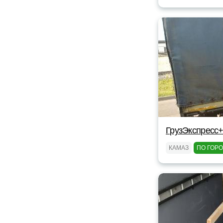
ГрузЭкспресс+
КАМАЗ
ПО ГОР