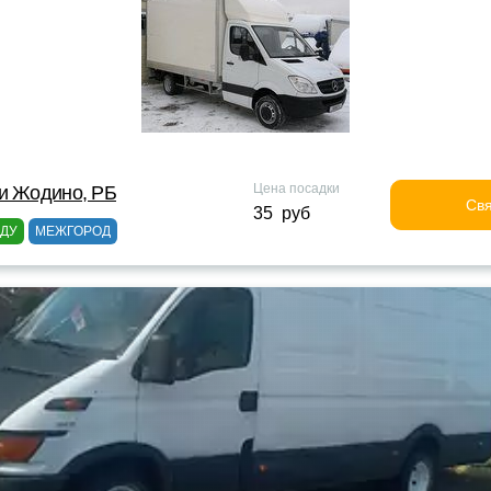
Цена посадки
и Жодино, РБ
Свя
35 руб
ОДУ
МЕЖГОРОД