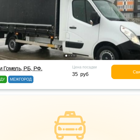
Цена посадки
и Гомель, РБ, РФ.
Свя
35 руб
ОДУ
МЕЖГОРОД