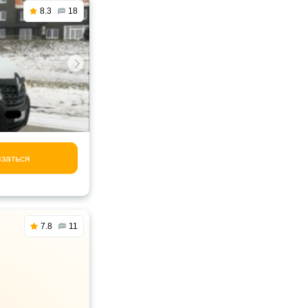
8.3
18
заться
7.8
11