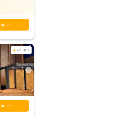
заться
7.8
2
заться