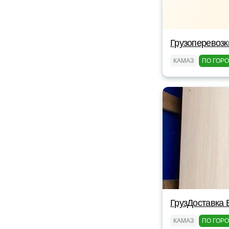
Грузоперевоз
КАМАЗ
ПО ГОР
ГрузДоставка 
КАМАЗ
ПО ГОР