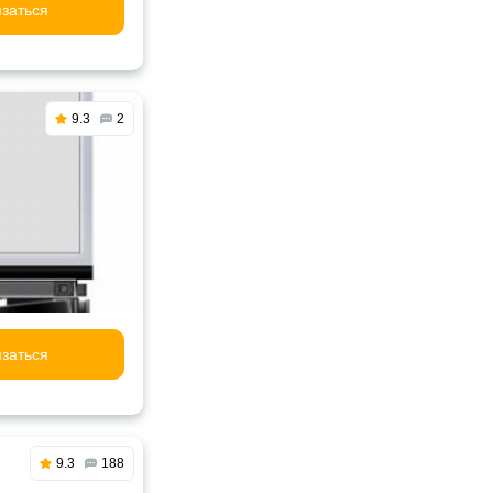
заться
9.3
2
заться
9.3
188