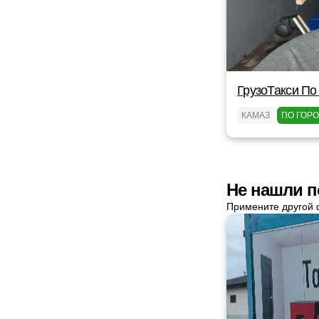
ГрузоТакси По
КАМАЗ
ПО ГОР
Не нашли п
Примените другой 