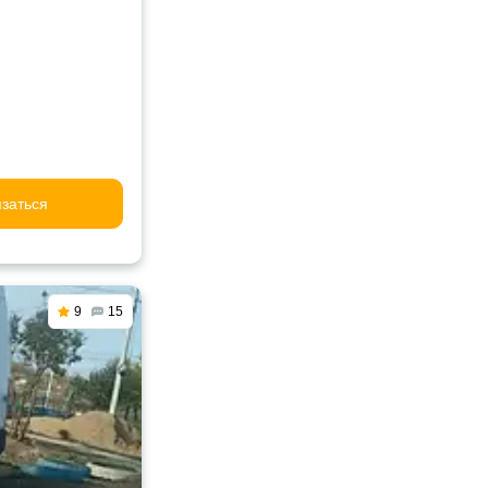
заться
9
15