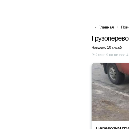
Главная
Пои
Грузоперево
Найдено 10 служб
Рейтинг:
9
на основе
4
Перевозим гр