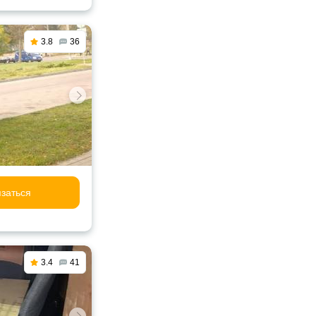
3.8
36
заться
3.4
41