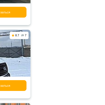
заться
8.7
7
заться