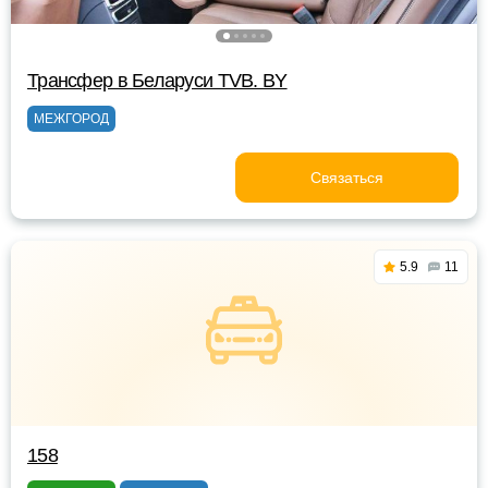
Трансфер в Беларуси TVB. BY
МЕЖГОРОД
Связаться
5.9
11
158