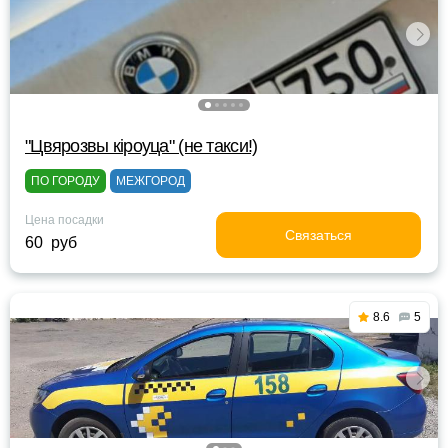
"Цвярозвы кipoyца" (не такси!)
ПО ГОРОДУ
МЕЖГОРОД
Цена посадки
Связаться
60 руб
8.6
5