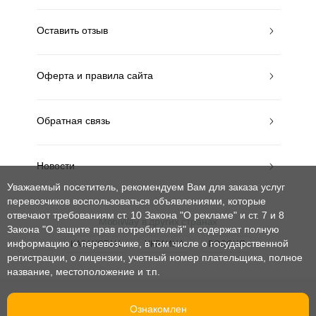
Оставить отзыв
Оферта и правила сайта
Обратная связь
Новости
Уважаемый посетитель, рекомендуем Вам для заказа услуг
перевозчиков воспользоваться объявлениями, которые
отвечают требованиям ст. 10 Закона "О рекламе" и ст. 7 и 8
MobiWay в других странах
Закона "О защите прав потребителей"
и содержат полную
информацию о перевозчике, в том числе о государственной
КАЗАХСТАН
УКРАИНА
РОССИЯ
регистрации, о лицензии, учетный номер плательщика, полное
название, местоположение и т.п.
© mobiway-by.com. 2008-2026. Все права защищены.
Ознакомлен
При использовании материалов ссылка на сайт обязательна.