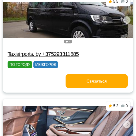
5.5
0
Taxiairports. by +375293311885
ПО ГОРОДУ
МЕЖГОРОД
Связаться
5.2
0