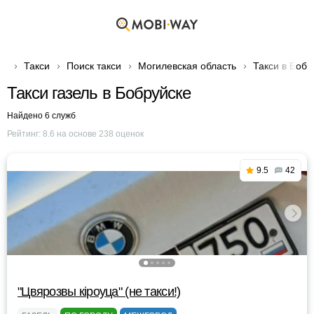
Такси
Поиск такси
Могилевская область
Такси в Бобр
Такси газель в Бобруйске
Найдено 6 служб
Рейтинг:
8.6
на основе
238
оценок
9.5
42
"Цвярозвы кipoyца" (не такси!)