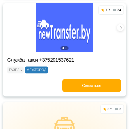
7.7
34
Служба такси +375291537621
ГАЗЕЛЬ
МЕЖГОРОД
Связаться
3.5
3