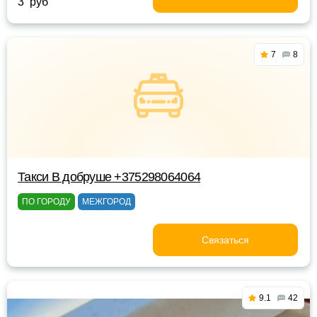
3 руб
7
8
Такси В добруше +375298064064
ПО ГОРОДУ
МЕЖГОРОД
Связаться
9.1
42