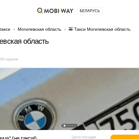
БЕЛАРУСЬ
такси
Могилевская область
🚕 Такси Могилевская область
евская область
е
69
оценок
Цена посадки
yца" (не такси!)