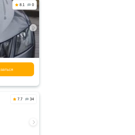
8.1
0
заться
7.7
34