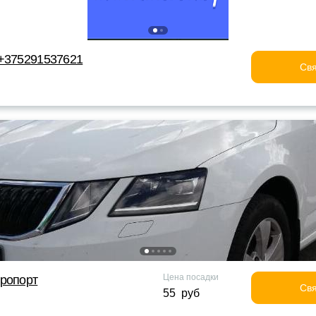
 +375291537621
Свя
Цена посадки
эропорт
Свя
55 руб