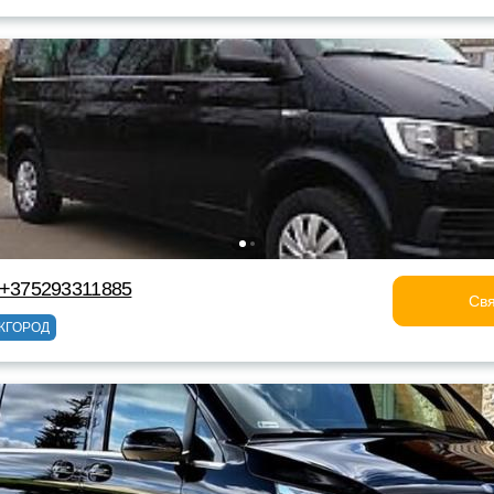
by +375293311885
Свя
ЖГОРОД