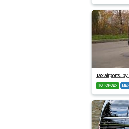
Taxiairports. 
ПО ГОРОДУ
МЕ