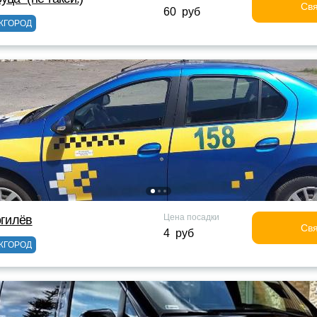
Свя
60 руб
ЖГОРОД
Цена посадки
огилёв
Свя
4 руб
ЖГОРОД