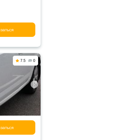
заться
7.5
0
заться