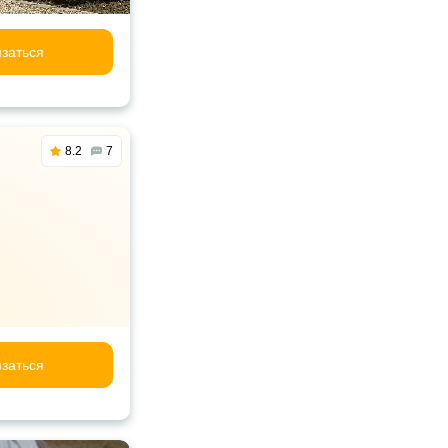
заться
8.2
7
заться