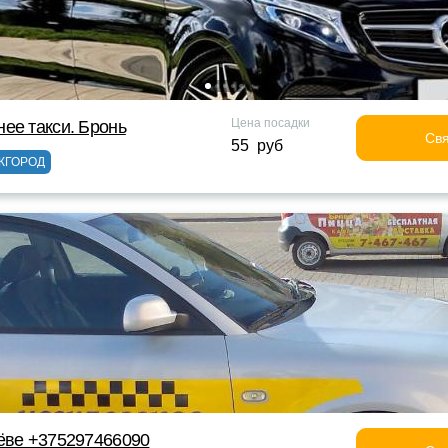
Цена посадки
ее такси. Бронь
Свя
55 руб
ЖГОРОД
ёве +375297466090