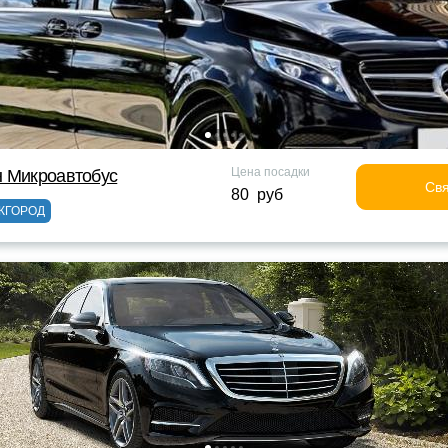
Цена посадки
н Микроавтобус
Свя
80 руб
ЖГОРОД