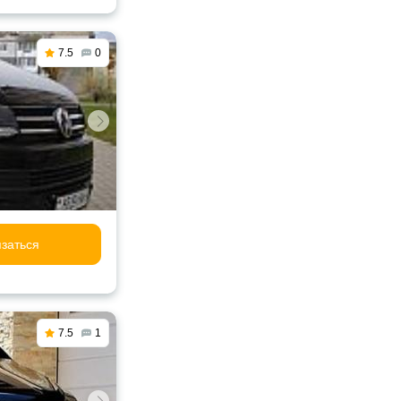
7.5
0
заться
7.5
1