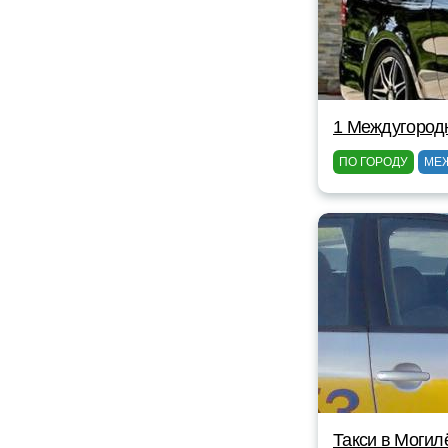
1 Междугородн
ПО ГОРОДУ
МЕ
Такси в Могил