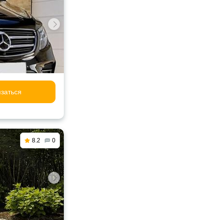
заться
8.2
0