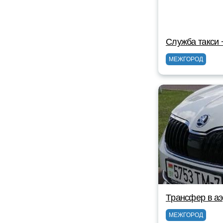
Служба такси
МЕЖГОРОД
Tрансфер в а
МЕЖГОРОД