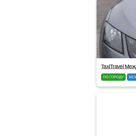
TaxiTravel Ме
ПО ГОРОДУ
МЕ