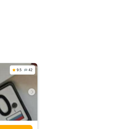
9.5
42