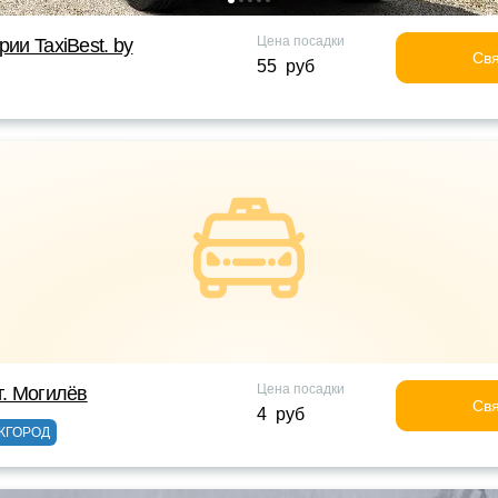
Цена посадки
рии TaxiBest. by
Свя
55 руб
Цена посадки
г. Могилёв
Свя
4 руб
ЖГОРОД