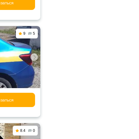
заться
9
5
заться
8.4
0