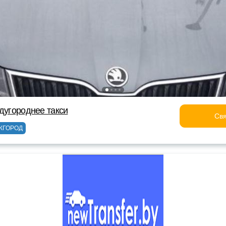
ждугороднее такси
Свя
ЖГОРОД