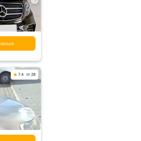
заться
7.4
28