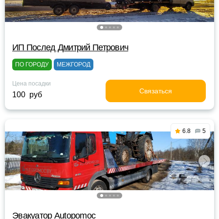
ИП Послед Дмитрий Петрович
ПО ГОРОДУ
МЕЖГОРОД
Цена посадки
Связаться
100 руб
6.8
5
Эвакуатор Autopomoc