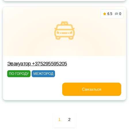
6.5
0
Эвакуатор +375295595205
ПО ГОРОДУ
МЕЖГОРОД
Связаться
1
2