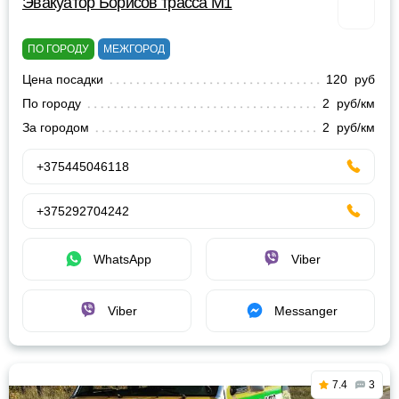
Эвакуатор Борисов трасса М1
ПО ГОРОДУ
МЕЖГОРОД
Цена посадки
120 руб
По городу
2 руб/км
За городом
2 руб/км
+375445046118
+375292704242
WhatsApp
Viber
Viber
Messanger
7.4
3