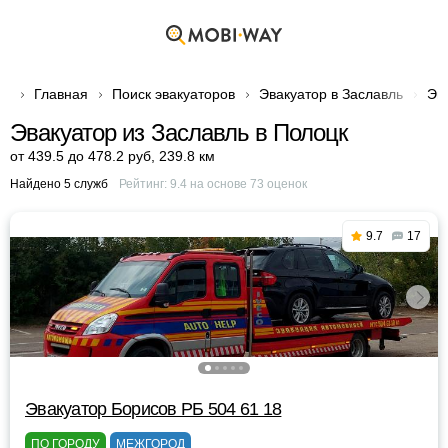
Главная
Поиск эвакуаторов
Эвакуатор в Заславль
Эв
Эвакуатор из Заславль в Полоцк
от 439.5 до 478.2 руб
,
239.8 км
Найдено 5 служб
Рейтинг:
9.4
на основе
73
оценок
9.7
17
Эвакуатор Борисов РБ 504 61 18
ПО ГОРОДУ
МЕЖГОРОД