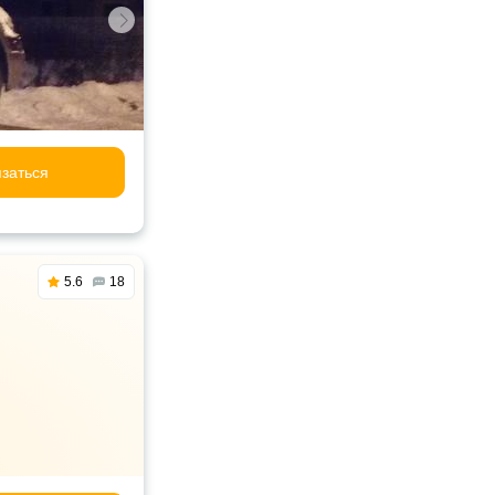
заться
5.6
18