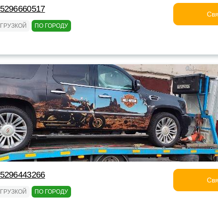
75296660517
Свя
ОГРУЗКОЙ
ПО ГОРОДУ
75296443266
Свя
ОГРУЗКОЙ
ПО ГОРОДУ