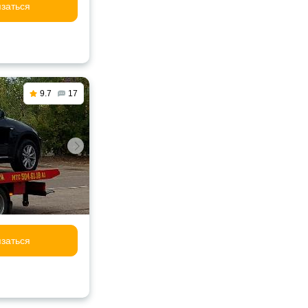
заться
9.7
17
заться