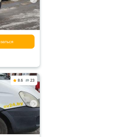
заться
8.6
23