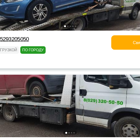
75293205050
Свя
ОГРУЗКОЙ
ПО ГОРОДУ