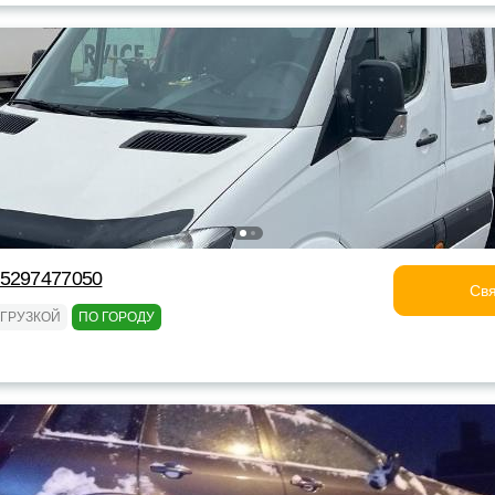
75297477050
Свя
ОГРУЗКОЙ
ПО ГОРОДУ