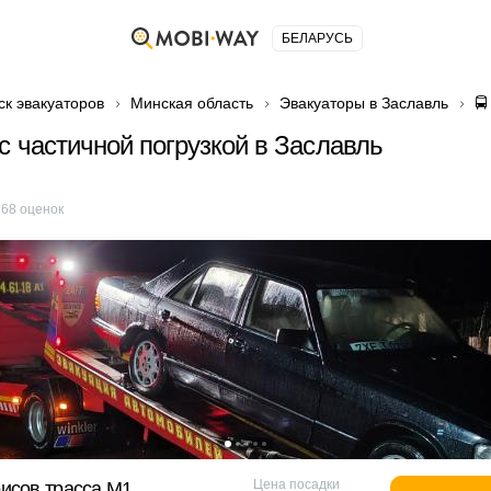
БЕЛАРУСЬ
ск эвакуаторов
Минская область
Эвакуаторы в Заславль
🚍
с частичной погрузкой в Заславль
е
68
оценок
Цена посадки
исов трасса М1