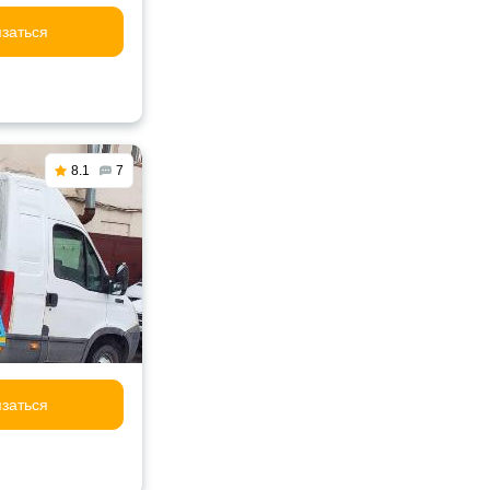
заться
8.1
7
заться