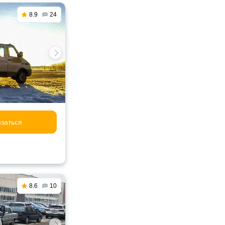
8.9
24
заться
8.6
10