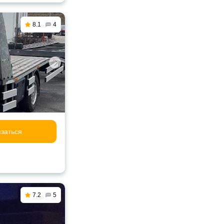
8.1
4
заться
7.2
5