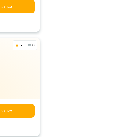
заться
5.1
0
заться