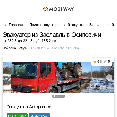
Главная
Поиск эвакуаторов
Эвакуатор в Заславль
Эв
Эвакуатор из Заславль в Осиповичи
от 282.6 до 321.3 руб
,
135.2 км
Найдено 5 служб
Рейтинг:
9.4
на основе
73
оценок
6.8
5
Эвакуатор Autopomoc
ПО ГОРОДУ
МЕЖГОРОД