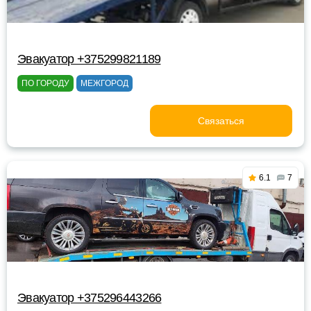
Эвакуатор +375299821189
ПО ГОРОДУ
МЕЖГОРОД
Связаться
6.1
7
Эвакуатор +375296443266