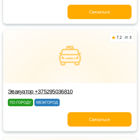
Связаться
7.2
3
Эвакуатор +375295036810
ПО ГОРОДУ
МЕЖГОРОД
Связаться