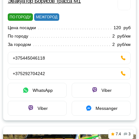
Эвакуатор Борисов трасса М1
ПО ГОРОДУ
МЕЖГОРОД
Цена посадки
120 руб
По городу
2 руб/км
За городом
2 руб/км
+375445046118
+375292704242
WhatsApp
Viber
Viber
Messanger
7.4
3