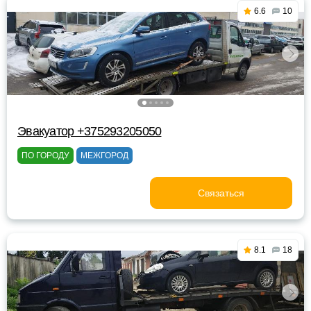
6.6
10
Эвакуатор +375293205050
ПО ГОРОДУ
МЕЖГОРОД
Связаться
8.1
18