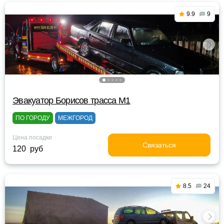
9.9
9
Эвакуатор Борисов трасса М1
ПО ГОРОДУ
МЕЖГОРОД
Цена посадки
Связаться
120 руб
8.5
24