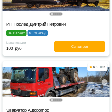
ИП Послед Дмитрий Петрович
ПО ГОРОДУ
МЕЖГОРОД
Цена посадки
Связаться
100 руб
6.8
5
Эвакуатор Autopomoc