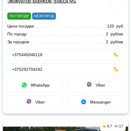
Эвакуатор Борисов трасса М1
ПО ГОРОДУ
МЕЖГОРОД
Цена посадки
120 руб
По городу
2 руб/км
За городом
2 руб/км
+375445046118
+375292704242
WhatsApp
Viber
Viber
Messanger
9.7
17