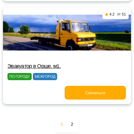
4.2
51
Эвакуатор в Орше. м1.
ПО ГОРОДУ
МЕЖГОРОД
Связаться
1
2