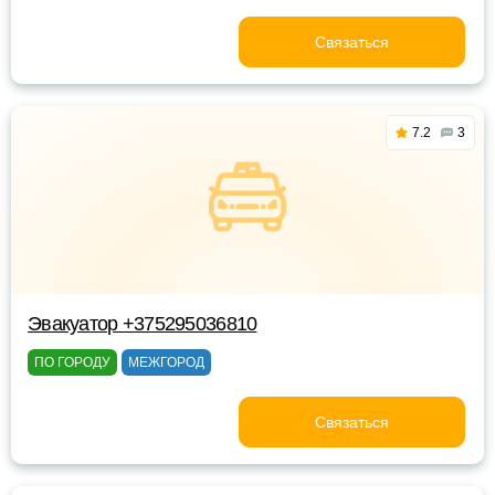
Связаться
7.2
3
Эвакуатор +375295036810
ПО ГОРОДУ
МЕЖГОРОД
Связаться