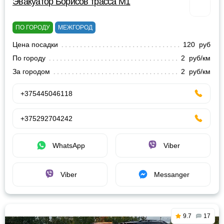
Эвакуатор Борисов трасса М1
ПО ГОРОДУ
МЕЖГОРОД
Цена посадки
120 руб
По городу
2 руб/км
За городом
2 руб/км
+375445046118
+375292704242
WhatsApp
Viber
Viber
Messanger
9.7
17