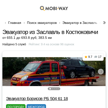
Главная
Поиск эвакуаторов
Эвакуатор в Заславль
Эв
Эвакуатор из Заславль в Костюковичи
от 655.1 до 693.8 руб
,
383.5 км
Найдено 5 служб
Рейтинг:
9.4
на основе
96
оценок
9.7
17
Эвакуатор Борисов РБ 504 61 18
ПО ГОРОДУ
МЕЖГОРОД