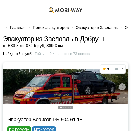
Главная
Поиск эвакуаторов
Эвакуатор в Заславль
Эв
Эвакуатор из Заславль в Добруш
от 633.8 до 672.5 руб
,
369.3 км
Найдено 5 служб
Рейтинг:
9.4
на основе
73
оценок
9.7
17
Эвакуатор Борисов РБ 504 61 18
ПО ГОРОДУ
МЕЖГОРОД