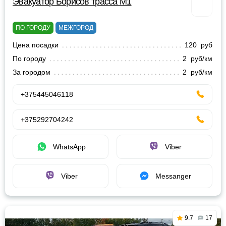
Эвакуатор Борисов трасса М1
ПО ГОРОДУ
МЕЖГОРОД
Цена посадки
120 руб
По городу
2 руб/км
За городом
2 руб/км
+375445046118
+375292704242
WhatsApp
Viber
Viber
Messanger
9.7
17