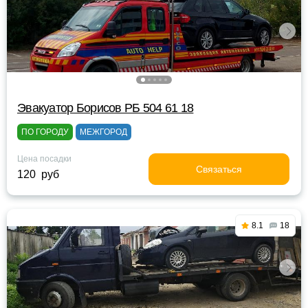
Эвакуатор Борисов РБ 504 61 18
ПО ГОРОДУ
МЕЖГОРОД
Цена посадки
Связаться
120 руб
8.1
18