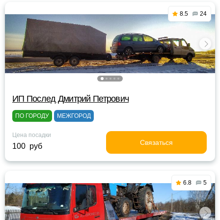
8.5
24
ИП Послед Дмитрий Петрович
ПО ГОРОДУ
МЕЖГОРОД
Цена посадки
Связаться
100 руб
6.8
5