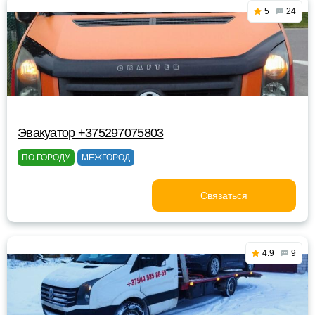
5
24
Эвакуатор +375297075803
ПО ГОРОДУ
МЕЖГОРОД
Связаться
4.9
9