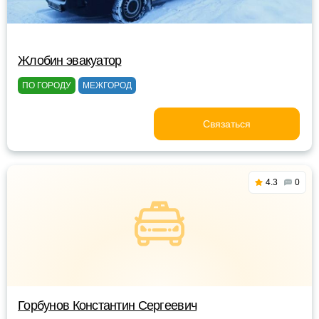
Жлобин эвакуатор
ПО ГОРОДУ
МЕЖГОРОД
Связаться
4.3
0
Горбунов Константин Сергеевич