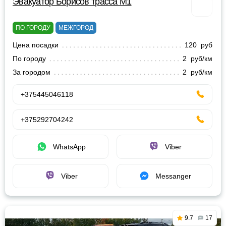
Эвакуатор Борисов трасса М1
ПО ГОРОДУ
МЕЖГОРОД
Цена посадки
120 руб
По городу
2 руб/км
За городом
2 руб/км
+375445046118
+375292704242
WhatsApp
Viber
Viber
Messanger
9.7
17