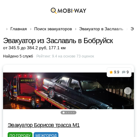
Главная
Поиск эвакуаторов
Эвакуатор в Заславль
Эв
Эвакуатор из Заславль в Бобруйск
от 345.5 до 384.2 руб
,
177.1 км
Найдено 5 служб
Рейтинг:
9.4
на основе
73
оценок
9.9
9
Эвакуатор Борисов трасса М1
ПО ГОРОДУ
МЕЖГОРОД