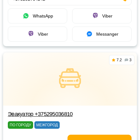
WhatsApp
Viber
Viber
Messanger
7.2
3
Эвакуатор +375295036810
ПО ГОРОДУ
МЕЖГОРОД