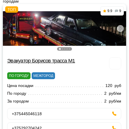
городам
9.9
9
Эвакуатор Борисов трасса М1
ПО ГОРОДУ
МЕЖГОРОД
Цена посадки
120 руб
По городу
2 руб/км
За городом
2 руб/км
+375445046118
+375292704242