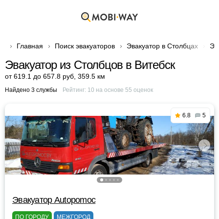
Главная
Поиск эвакуаторов
Эвакуатор в Столбцах
Эв
Эвакуатор из Столбцов в Витебск
от 619.1 до 657.8 руб
,
359.5 км
Найдено 3 службы
Рейтинг:
10
на основе
55
оценок
6.8
5
Эвакуатор Autopomoc
ПО ГОРОДУ
МЕЖГОРОД