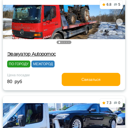
6.8
5
Эвакуатор Autopomoc
ПО ГОРОДУ
МЕЖГОРОД
Цена посадки
Связаться
80 руб
7.3
0